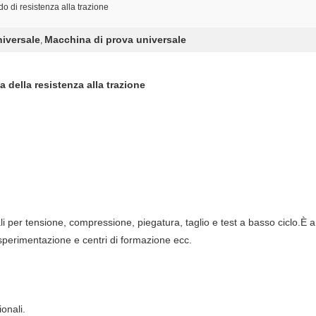
o di resistenza alla trazione
niversale
Macchina di prova universale
,
 della resistenza alla trazione
 per tensione, compressione, piegatura, taglio e test a basso ciclo.È a
di sperimentazione e centri di formazione ecc.
onali.