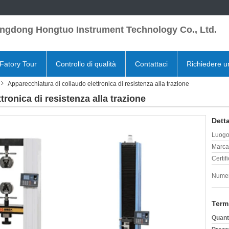
ngdong Hongtuo Instrument Technology Co., Ltd.
Fatory Tour
Controllo di qualità
Contattaci
Richiedere u
Apparecchiatura di collaudo elettronica di resistenza alla trazione
tronica di resistenza alla trazione
Detta
Luogo 
Marca
Certif
Numer
Term
Quant