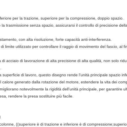
nferiore per la trazione, superiore per la compressione, doppio spazio.
 la trasmissione senza spazio, assicurarsi il controllo di precisione della
stamento, con alta risoluzione, forte capacità anti-interferenza.
 limite utilizzato per controllare il raggio di movimento del fascio, al f
tra di acciaio di lavorazione di alta precisione di alta qualità, non solo ri
.
a superficie di lavoro, questo disegno rende l'unità principale spazio inf
il calore generato dalla rotazione del motore, estendere la vita dei compo
gliorano notevolmente la rigidità dell'unità principale, per garantire ulte
esa, rendere la presa sostituire più facile.
N
colonne, ((superiore è di trazione e inferiore è di compressione;superio