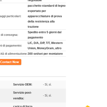
o:
negotiable
pacchetto standard di legno
esportato per
aggi particolari:
apparecchiature di prova
della resistenza alla
trazione
Spedito entro 5 giorni dal
 di consegna:
pagamento
L/C, D/A, D/P, T/T, Western
ni di pagamento:
Union, MoneyGram, altro
ità di alimentazione:
300 set/set per montatore
tto
Servizio OEM:
- Sì, sì.
Servizio post-
- Sì, sì.
vendita:
carico di forza