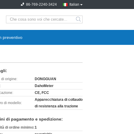
86-769-2240-3424
Italian
search
n preventivo
gli:
di origine:
DONGGUAN
:
DahoMeter
icazione:
CE, FCC
Apparecchiatura di collaudo
o di modello:
di resistenza alla trazione
ini di pagamento e spedizione:
ità di ordine minimo:
1