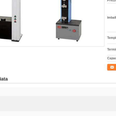
Prezz
Imball
Tempi
Termi
Capac
Conta
iata