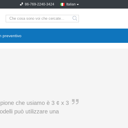
86-769-2240-3424
Italian
search
n preventivo
pione che usiamo è 3 ¢ x 3
delli può utilizzare una