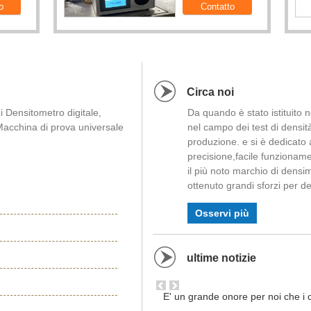
Circa noi
i Densitometro digitale,
Da quando è stato istituito 
 Macchina di prova universale
nel campo dei test di densità
produzione. e si è dedicato 
precisione,facile funzioname
il più noto marchio di densi
ottenuto grandi sforzi per de
di prova relativi alla densità.
Osservi più
Daho Meter è il marchio che
Cina, insieme alla migliore qu
completo, stiamo espandendo 
ultime notizie
La competitività è l'anima d
svilupparsi. Ciò che è il ma
professionalità, la tecnologia,
E' un grande onore per noi che i cl
comprendiamo profondamente