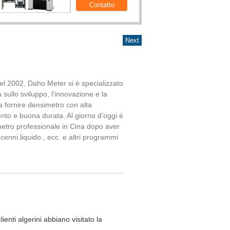
nel 2002, Daho Meter si è specializzato
 sullo sviluppo, l'innovazione e la
a fornire densimetro con alta
nto e buona durata. Al giorno d'oggi è
metro professionale in Cina dopo aver
cenni.liquido., ecc. e altri programmi
 ha la più grande quota di mercato in
alità e la capacità di fornire il servizio
l'attività all'estero.
el marchio per sopravvivere e
ssimo vantaggio di Daho Meter è la
 la qualità e il servizio.Noi
ienti algerini abbiano visitato la
 che la chiave per vincere il