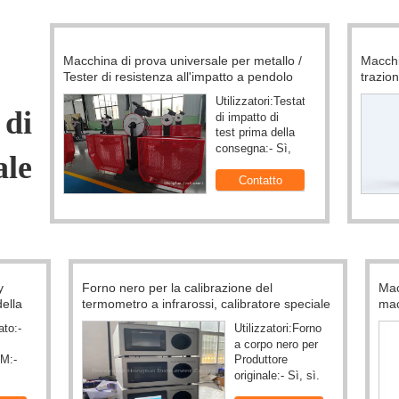
iversale per metallo /
Macchina di prova universale di fibra di
all'impatto a pendolo
trazione / tester manuale di trazione c
doppio spazio
Utilizzatori:Testatore
Personalizza
di impatto di
Sì, sì.
test prima della
Servizio OEM
metallo
consegna:- Sì,
Sì, sì.
sì.
 calibrazione del
Macchina di prova universale di traz
rossi, calibratore speciale
macchina di prova di resistenza per
emperatura
plastica di gomma di cuoio
Utilizzatori:Forno
Personali
a corpo nero per
Sì, sì.
Produttore
Servizio
la taratura
originale:- Sì, sì.
Sì, sì.