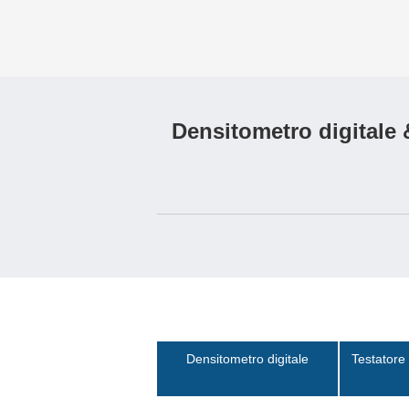
Densitometro digitale &
Densitometro digitale
Testatore 