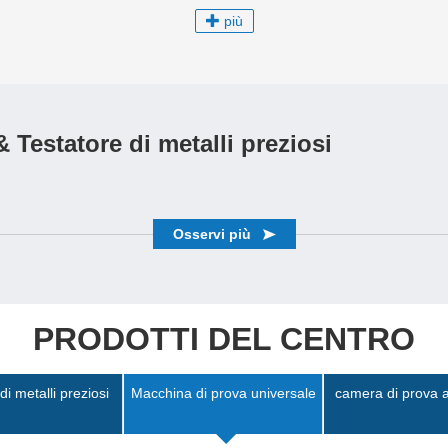
più
 Testatore di metalli preziosi
Osservi più
PRODOTTI DEL CENTRO
di metalli preziosi
Macchina di prova universale
camera di prova 