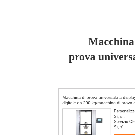
Macchina di prova un
Tester di resistenza 
Charpy Izod
Macchina di
prova universale
Macchina di prova universale a display
Forno nero per la
digitale da 200 kg/macchina di prova della
termometro a infra
trazione e dell'allungamento per filati
della pistola di t
Personalizzato:-
Sì, sì.
Servizio OEM:-
Sì, sì.