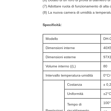
(6) Dotato di un foro di prova di diametro d
(7) Adottare ruota di funzionamento di alta q
(8) La nuova camera di umidità a temperatur
Specificità:
Modello
DH-
Dimensioni interne
40X
Dimensioni esterne
97X
Volume interno ((L)
80
Intervallo temperatura-umidità
0°C/
Costanza
± 0,
Uniformità
±2°C
100
Tempo di
Prestazioni
riscaldamento