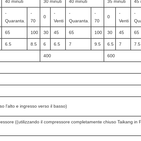
40 minuti
30 minuti
40 minuti
35 minuti
45 
-
-
-
-
-
-
-
0
0
Quaranta.
70
Venti
Quaranta.
70
Venti
Qua
65
100
30
45
65
100
30
45
65
6.5
8.5
6
6.5
7
9.5
6.5
7
7.5
400
600
so l'alto e ingresso verso il basso)
ressore ((utilizzando il compressore completamente chiuso Taikang in 