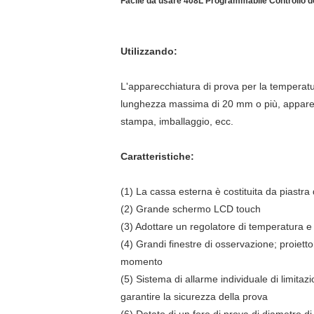
Facile da usare 408L Programmabile Controllo del
Utilizzando:
L'apparecchiatura di prova per la temperatur
lunghezza massima di 20 mm o più, apparecchi
stampa, imballaggio, ecc.
Caratteristiche:
(1) La cassa esterna è costituita da piastra
(2) Grande schermo LCD touch
(3) Adottare un regolatore di temperatura 
(4) Grandi finestre di osservazione; proiettor
momento
(5) Sistema di allarme individuale di limit
garantire la sicurezza della prova