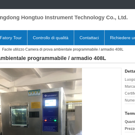
ngdong Hongtuo Instrument Technology Co., Ltd.
Fatory Tour
Controllo di qualità
Contattaci
Richiedere u
Facile utilizzo Camera di prova ambientale programmabile / armadio 408L
 ambientale programmabile / armadio 408L
Detta
Luogo 
Marca
Certif
Numer
Term
Quant
Prezz