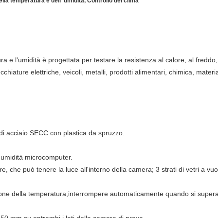
la temperatura e dell' umidità, Controllo del clima
a e l'umidità è progettata per testare la resistenza al calore, al freddo
ature elettriche, veicoli, metalli, prodotti alimentari, chimica, materia
 di acciaio SECC con plastica da spruzzo.
e umidità microcomputer.
e, che può tenere la luce all'interno della camera; 3 strati di vetri a vu
azione della temperatura;interrompere automaticamente quando si supera