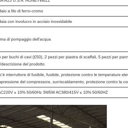
4A R23 U.S.A. HONEYWELL
aio a filo di ferro-cromo
aia con involucro in acciaio inossidabile
ema di pompaggio dell'acqua
 per buchi di cavi (£50), 2 pezzi per piastra di scaffali, 5 pezzi per pa
t/descrizione del prodotto
'è interruttore di fusibile, fusibile, protezione contro le temperature el
apressione del compressore, surriscaldamento, protezione contro la corr
C220V ± 10% 50/60Hz 3W5W AC380/415V ± 10% 50/60HZ