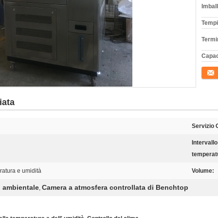
Imball
Tempi
Termi
Capac
Conta
iata
Servizio
Intervallo
temperat
ratura e umidità
Volume:
o ambientale
Camera a atmosfera controllata di Benchtop
,