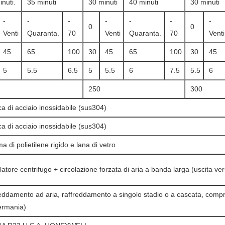
nuti.
35 minuti
30 minuti
40 minuti
30 minuti
-
-
-
-
-
-
-
0
0
Venti
Quaranta.
70
Venti
Quaranta.
70
Venti
45
65
100
30
45
65
100
30
45
5
5.5
6.5
5
5.5
6
7.5
5.5
6
250
300
ca di acciaio inossidabile (sus304)
ca di acciaio inossidabile (sus304)
 di polietilene rigido e lana di vetro
latore centrifugo + circolazione forzata di aria a banda larga (uscita ver
reddamento ad aria, raffreddamento a singolo stadio o a cascata, comp
ermania)