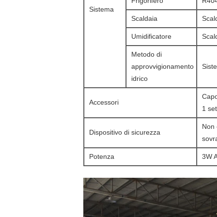
Frigorifero
R40
Sistema
Scaldaia
Scald
Umidificatore
Scald
Metodo di
approvvigionamento
Sist
idrico
Capo
Accessori
1 se
Non c
Dispositivo di sicurezza
sovr
Potenza
3W A