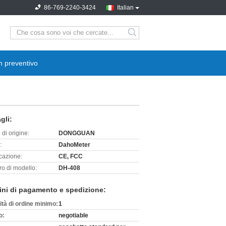
86-769-2240-3424
Italian
search
n preventivo
gli:
di origine:
DONGGUAN
:
DahoMeter
icazione:
CE, FCC
o di modello:
DH-408
ini di pagamento e spedizione:
ità di ordine minimo:
1
o:
negotiable