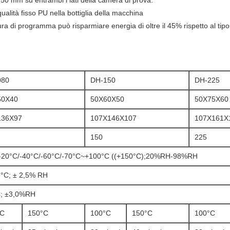
i 50 mm su entrambi i lati della camera di prova.
ualità fisso PU nella bottiglia della macchina
a di programma può risparmiare energia di oltre il 45% rispetto al tipo 
080
DH-150
DH-225
50X40
50X60X50
50X75X60
136X97
107X146X107
107X161X
150
225
-20°C/-40°C/-60°C/-70°C~+100°C ((+150°C);20%RH-98%RH
2°C; ± 2,5% RH
; ±3,0%RH
°C
150°C
100°C
150°C
100°C