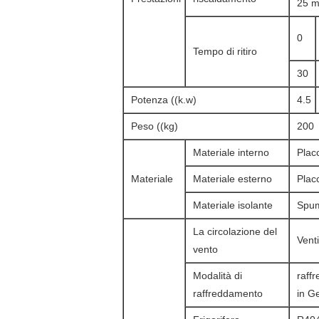
25 mi
0
Tempo di ritiro
30
Potenza ((k.w)
4.5
Peso ((kg)
200
Materiale interno
Plac
Materiale
Materiale esterno
Plac
Materiale isolante
Spuma
La circolazione del
Venti
vento
Modalità di
raff
raffreddamento
in G