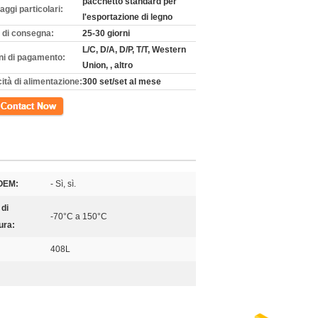
pacchetto standard per
aggi particolari:
l'esportazione di legno
 di consegna:
25-30 giorni
L/C, D/A, D/P, T/T, Western
ni di pagamento:
Union, , altro
ità di alimentazione:
300 set/set al mese
tto
 OEM:
- Sì, sì.
 di
-70°C a 150°C
ura:
408L