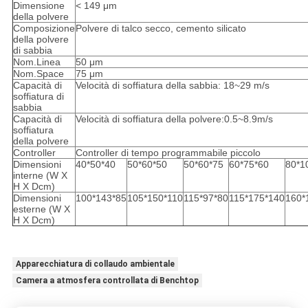
Dimensione
< 149 μm
della polvere
Composizione
Polvere di talco secco, cemento silicato
della polvere
di sabbia
Nom.Linea
50 μm
Nom.Space
75 μm
Capacità di
Velocità di soffiatura della sabbia: 18~29 m/s
soffiatura di
sabbia
Capacità di
Velocità di soffiatura della polvere:0.5~8.9m/s
soffiatura
della polvere
Controller
Controller di tempo programmabile piccolo
Dimensioni
40*50*40
50*60*50
50*60*75
60*75*60
80*1
interne (W X
H X Dcm)
Dimensioni
100*143*85
105*150*110
115*97*80
115*175*140
160*
esterne (W X
H X Dcm)
Apparecchiatura di collaudo ambientale
Camera a atmosfera controllata di Benchtop