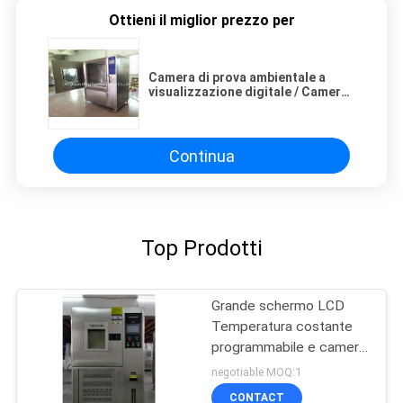
Ottieni il miglior prezzo per
Camera di prova ambientale a
visualizzazione digitale / Camera
di prova anti sabbia e polvere
Continua
Top Prodotti
Grande schermo LCD
Temperatura costante
programmabile e camera
di umidità
negotiable MOQ:1
CONTACT