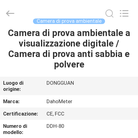
prova
fornitore.
Copyright
©
2018
Camera di prova ambientale
-
2025
Guangdong Hongtuo Instrument Technology Co.,Ltd.
Camera di prova ambientale a
CASA
All
Rights
visualizzazione digitale /
Reserved.
Developed
by
PRODOTTI
Camera di prova anti sabbia e
ECER
polvere
CIRCA
NOI
Luogo di
DONGGUAN
origine:
GIRO
Marca:
DahoMeter
DELLA
Certificazione:
CE, FCC
FABBRICA
Numero di
DDH-80
modello: