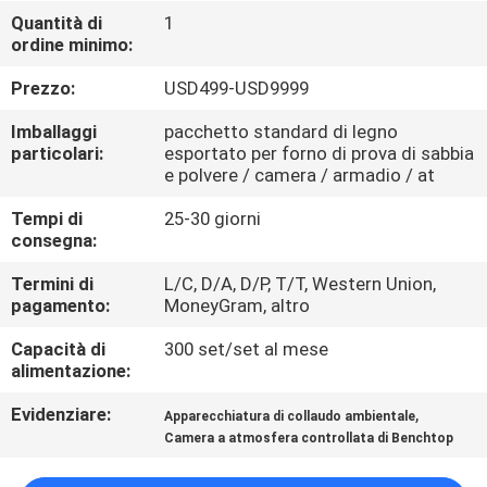
CONTROLLO
Quantità di
1
ordine minimo:
DI
QUALITÀ
Prezzo:
USD499-USD9999
Imballaggi
pacchetto standard di legno
CONTATTICI
particolari:
esportato per forno di prova di sabbia
e polvere / camera / armadio / at
Tempi di
25-30 giorni
RICHIEDA
consegna:
UNA
Termini di
L/C, D/A, D/P, T/T, Western Union,
CITAZIONE
pagamento:
MoneyGram, altro
Capacità di
300 set/set al mese
MAPPA
alimentazione:
DEL
Evidenziare:
,
Apparecchiatura di collaudo ambientale
SITO
Camera a atmosfera controllata di Benchtop