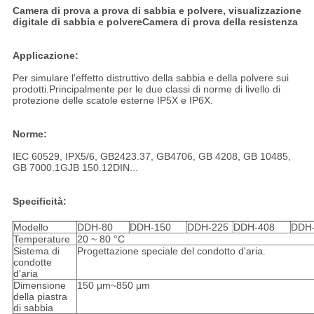
Camera di prova a prova di sabbia e polvere, visualizzazione
digitale di sabbia e polvere
Camera di prova della resistenza
Applicazione:
Per simulare l'effetto distruttivo della sabbia e della polvere sui
prodotti.Principalmente per le due classi di norme di livello di
protezione delle scatole esterne IP5X e IP6X.
Norme:
IEC 60529, IPX5/6, GB2423.37, GB4706, GB 4208, GB 10485,
GB 7000.1GJB 150.12DIN...
Specificità:
Modello
DDH-80
DDH-150
DDH-225
DDH-408
DDH
Temperature
20 ~ 80 °C
Sistema di
Progettazione speciale del condotto d'aria.
condotte
d'aria
Dimensione
150 μm~850 μm
della piastra
di sabbia