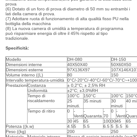
prova
(6) Dotato di un foro di prova di diametro di 50 mm su entrambi i
lati della camera di prova.
(7) Adottare ruota di funzionamento di alta qualità fisso PU nella
bottiglia della macchina
(8) La nuova camera di umidità a temperatura di programma
può risparmiare energia di oltre il 45% rispetto al tipo
tradizionale.
Specificità:
Modello
DH-080
DH-150
Dimensioni interne
40X50X40
50X60X50
Dimensioni esterne
97X136X97
107X146X10
Volume interno ((L)
80
150
Intervallo temperatura-umidità
0°C/-20°C/-40°C/-60°C/-70°C~+1
Prestazioni
Costanza
± 0,2°C; ± 2,5% RH
Uniformità
±2°C; ±3,0%RH
Tempo di
100°C
150°C
100°C
150°
riscaldamento
25
35 minuti
30
40 mi
minuti.
minuti
Tempo di ritiro
0
-
-
-
0
-
-
Venti
Quaranta.
70
Venti
Quara
30
45
65
100
30
45
65
Potenza ((k.w)
4.5
5
5.5
6.5
5
5.5
6
Peso ((kg)
200
250
Materiale
Materiale interno
Placca di acciaio inossidabile (sus3