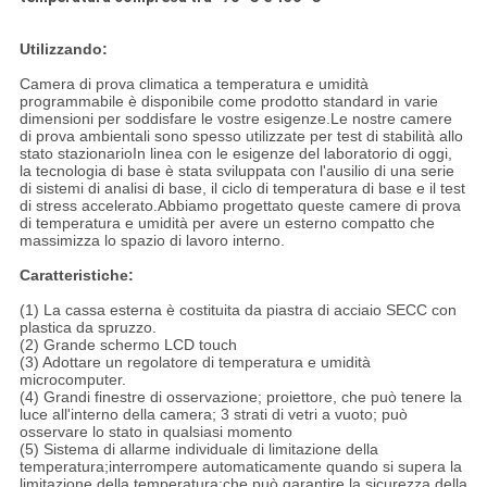
Utilizzando:
Camera di prova climatica a temperatura e umidità
programmabile è disponibile come prodotto standard in varie
dimensioni per soddisfare le vostre esigenze.Le nostre camere
di prova ambientali sono spesso utilizzate per test di stabilità allo
stato stazionarioIn linea con le esigenze del laboratorio di oggi,
la tecnologia di base è stata sviluppata con l'ausilio di una serie
di sistemi di analisi di base, il ciclo di temperatura di base e il test
di stress accelerato.Abbiamo progettato queste camere di prova
di temperatura e umidità per avere un esterno compatto che
massimizza lo spazio di lavoro interno.
Caratteristiche:
(1) La cassa esterna è costituita da piastra di acciaio SECC con
plastica da spruzzo.
(2) Grande schermo LCD touch
(3) Adottare un regolatore di temperatura e umidità
microcomputer.
(4) Grandi finestre di osservazione; proiettore, che può tenere la
luce all'interno della camera; 3 strati di vetri a vuoto; può
osservare lo stato in qualsiasi momento
(5) Sistema di allarme individuale di limitazione della
temperatura;interrompere automaticamente quando si supera la
limitazione della temperatura;che può garantire la sicurezza della