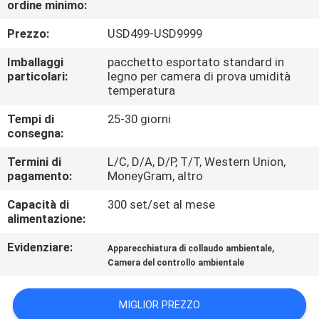
ordine minimo:
CONTROLLO
DI
Prezzo:
USD499-USD9999
QUALITÀ
Imballaggi
pacchetto esportato standard in
particolari:
legno per camera di prova umidità
temperatura
CONTATTICI
Tempi di
25-30 giorni
consegna:
RICHIEDA
Termini di
L/C, D/A, D/P, T/T, Western Union,
UNA
pagamento:
MoneyGram, altro
CITAZIONE
Capacità di
300 set/set al mese
alimentazione:
MAPPA
Evidenziare:
,
Apparecchiatura di collaudo ambientale
DEL
Camera del controllo ambientale
SITO
MIGLIOR PREZZO