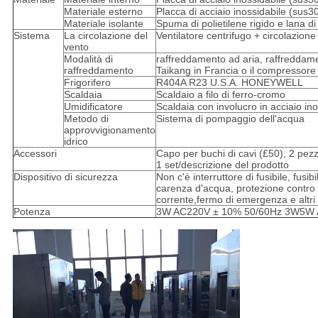
Materiale esterno
Placca di acciaio inossidabile (sus3
Materiale isolante
Spuma di polietilene rigido e lana di
Sistema
La circolazione del
Ventilatore centrifugo + circolazione
vento
Modalità di
raffreddamento ad aria, raffreddam
raffreddamento
Taikang in Francia o il compressore
Frigorifero
R404A R23 U.S.A. HONEYWELL
Scaldaia
Scaldaio a filo di ferro-cromo
Umidificatore
Scaldaia con involucro in acciaio ino
Metodo di
Sistema di pompaggio dell'acqua
approvvigionamento
idrico
Accessori
Capo per buchi di cavi (£50), 2 pezz
1 set/descrizione del prodotto
Dispositivo di sicurezza
Non c'è interruttore di fusibile, fus
carenza d'acqua, protezione contro i
corrente,fermo di emergenza e altri d
Potenza
3W AC220V ± 10% 50/60Hz 3W5W 