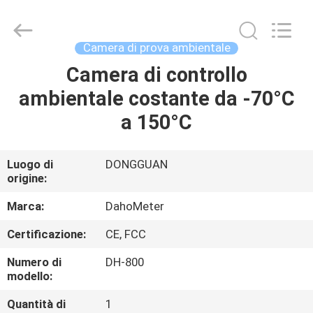
umidità
fornitore.
Copyright
©
2018
Camera di prova ambientale
-
2025
Guangdong Hongtuo Instrument Technology Co.,Ltd.
Camera di controllo
CASA
All
Rights
ambientale costante da -70°C
Reserved.
Developed
by
PRODOTTI
a 150°C
ECER
CIRCA
Luogo di
DONGGUAN
origine:
NOI
Marca:
DahoMeter
GIRO
Certificazione:
CE, FCC
DELLA
Numero di
DH-800
FABBRICA
modello:
Quantità di
1