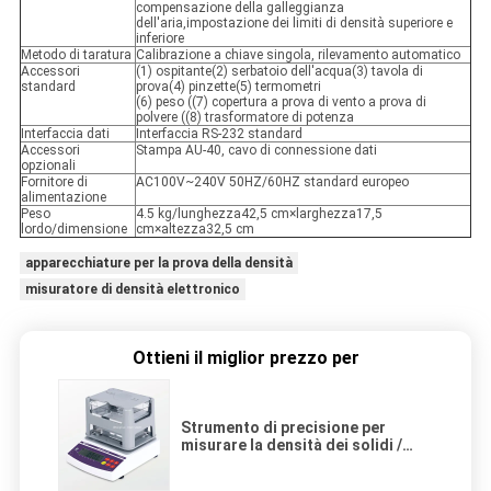
compensazione della galleggianza
dell'aria,impostazione dei limiti di densità superiore e
inferiore
Metodo di taratura
Calibrazione a chiave singola, rilevamento automatico
Accessori
(1) ospitante(2) serbatoio dell'acqua(3) tavola di
standard
prova(4) pinzette(5) termometri
(6) peso ((7) copertura a prova di vento a prova di
polvere ((8) trasformatore di potenza
Interfaccia dati
Interfaccia RS-232 standard
Accessori
Stampa AU-40, cavo di connessione dati
opzionali
Fornitore di
AC100V~240V 50HZ/60HZ standard europeo
alimentazione
Peso
4.5 kg/lunghezza42,5 cm×larghezza17,5
lordo/dimensione
cm×altezza32,5 cm
apparecchiature per la prova della densità
misuratore di densità elettronico
Ottieni il miglior prezzo per
Strumento di precisione per
misurare la densità dei solidi /
apparecchio di prova della densità
per rocce e minerali