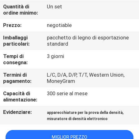
CONTROLLO
Quantità di
Un set
ordine minimo:
DI
QUALITÀ
Prezzo:
negotiable
Imballaggi
pacchetto di legno di esportazione
CONTATTICI
particolari:
standard
Tempi di
3 giorni
consegna:
RICHIEDA
UNA
Termini di
L/C, D/A, D/P, T/T, Western Union,
pagamento:
MoneyGram
CITAZIONE
Capacità di
300 serie al mese
alimentazione:
MAPPA
Evidenziare:
,
apparecchiature per la prova della densità
DEL
misuratore di densità elettronico
SITO
MIGLIOR PREZZO