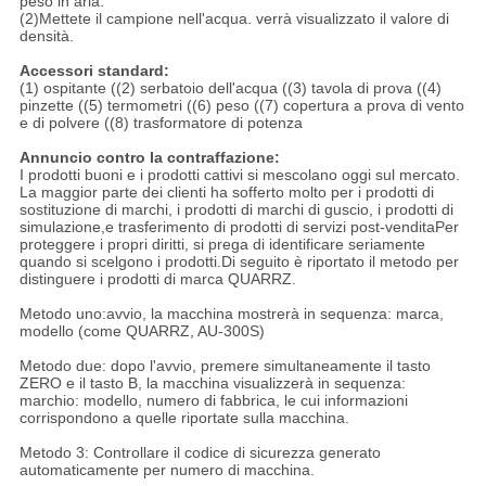
peso in aria.
(2)Mettete il campione nell'acqua. verrà visualizzato il valore di
densità.
Accessori standard:
(1) ospitante ((2) serbatoio dell'acqua ((3) tavola di prova ((4)
pinzette ((5) termometri ((6) peso ((7) copertura a prova di vento
e di polvere ((8) trasformatore di potenza
Annuncio contro la contraffazione:
I prodotti buoni e i prodotti cattivi si mescolano oggi sul mercato.
La maggior parte dei clienti ha sofferto molto per i prodotti di
sostituzione di marchi, i prodotti di marchi di guscio, i prodotti di
simulazione,e trasferimento di prodotti di servizi post-venditaPer
proteggere i propri diritti, si prega di identificare seriamente
quando si scelgono i prodotti.Di seguito è riportato il metodo per
distinguere i prodotti di marca QUARRZ.
Metodo uno:avvio, la macchina mostrerà in sequenza: marca,
modello (come QUARRZ, AU-300S)
Metodo due: dopo l'avvio, premere simultaneamente il tasto
ZERO e il tasto B, la macchina visualizzerà in sequenza:
marchio: modello, numero di fabbrica, le cui informazioni
corrispondono a quelle riportate sulla macchina.
Metodo 3: Controllare il codice di sicurezza generato
automaticamente per numero di macchina.