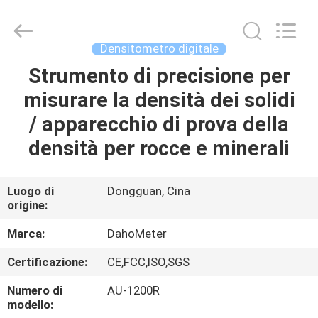
Copyright
©
2018
-
2025
Densitometro digitale
Guangdong Hongtuo Instrument Technology Co.,Ltd.
All
Rights
Strumento di precisione per
CASA
Reserved.
Developed
misurare la densità dei solidi
by
ECER
PRODOTTI
/ apparecchio di prova della
densità per rocce e minerali
CIRCA
NOI
Luogo di
Dongguan, Cina
origine:
GIRO
Marca:
DahoMeter
DELLA
Certificazione:
CE,FCC,ISO,SGS
FABBRICA
Numero di
AU-1200R
modello: