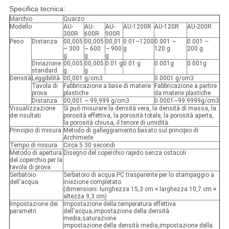
Specifica tecnica:
Marchio
Quarzo
Modello
AU-
AU-
AU-
AU-1200R
AU-120R
AU-200R
300R
600R
900R
Peso
Distanza
00,005
00,005
00,01
0.01~1200
0.001 ~
0.001 ~
~ 300
~ 600
~ 900
g
120 g
200 g
g
g
g
Diviazione
00,005
00,005
0.01 g
0.01 g
0.001g
0.001g
standard
g
g
Densità
Leggibilità
00,001 g/cm3
0.0001 g/cm3
Tavola di
Fabbricazione a base di materie
Fabbricazione a partire
prova
plastiche
da materie plastiche
Distanza
00,001 ~ 99,999 g/cm3
0.0001~99.9999g/cm3
Visualizzazione
Si può misurare la densità vera, la densità di massa, la
dei risultati
porosità effettiva, la porosità totale, la porosità aperta,
la porosità chiusa, il tenore di umidità.
Principio di misura
Metodo di galleggiamento basato sul principio di
Archimede
Tempo di misura
Circa 5 30 secondi
Metodo di apertura
Disegno del coperchio rapido senza ostacoli
del coperchio per la
tavola di prova
Serbatoio
Serbatoio di acqua PC trasparente per lo stampaggio a
dell'acqua
iniezione completato
(dimensioni: lunghezza 15,3 cm × larghezza 10,7 cm ×
altezza 9,3 cm)
Impostazione dei
Impostazione della temperatura effettiva
parametri
dell'acqua,impostazione della densità
media,saturazione
impostazione della densità media,impostazione della