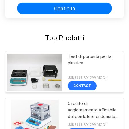
Continua
Top Prodotti
Test di porosità per la
plastica
USD399-USD1299 MOQ:1
CONTACT
Circuito di
aggiornamento affidabile
del contatore di densità
solida con filo di
USD399-USD1299 MOQ:1