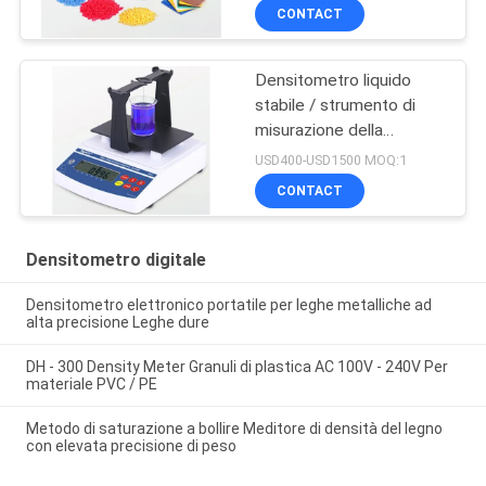
connessione dati
CONTACT
Densitometro liquido
stabile / strumento di
misurazione della
concentrazione per
USD400-USD1500 MOQ:1
liquido alcalino acido
CONTACT
forte
Densitometro digitale
Densitometro elettronico portatile per leghe metalliche ad
alta precisione Leghe dure
DH - 300 Density Meter Granuli di plastica AC 100V - 240V Per
materiale PVC / PE
Metodo di saturazione a bollire Meditore di densità del legno
con elevata precisione di peso