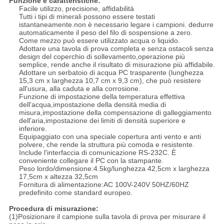
Funzione e caratteristiche:
Facile utilizzo, precisione, affidabilità
Tutti i tipi di minerali possono essere testati
istantaneamente.non è necessario legare i campioni. dedurre
automaticamente il peso del filo di sospensione a zero.
Come mezzo può essere utilizzato acqua o liquido.
Adottare una tavola di prova completa e senza ostacoli senza
design del coperchio di sollevamento,operazione più
semplice, rende anche il risultato di misurazione più affidabile.
Adottare un serbatoio di acqua PC trasparente (lunghezza
15,3 cm x larghezza 10,7 cm x 9,3 cm), che può resistere
all'usura, alla caduta e alla corrosione.
Funzione di impostazione della temperatura effettiva
dell'acqua,impostazione della densità media di
misura,impostazione della compensazione di galleggiamento
dell'aria,impostazione dei limiti di densità superiore e
inferiore.
Equipaggiato con una speciale copertura anti vento e anti
polvere, che rende la struttura più comoda e resistente.
Include l'interfaccia di comunicazione RS-232C. È
conveniente collegare il PC con la stampante.
Peso lordo/dimensione:4.5kg/lunghezza 42,5cm x larghezza
17,5cm x altezza 32,5cm
Fornitura di alimentazione:AC 100V-240V 50HZ/60HZ
predefinito come standard europeo.
Procedura di misurazione:
(1)Posizionare il campione sulla tavola di prova per misurare il