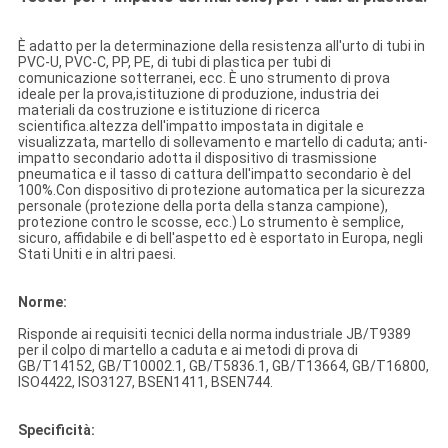
È adatto per la determinazione della resistenza all'urto di tubi in
PVC-U, PVC-C, PP, PE, di tubi di plastica per tubi di
comunicazione sotterranei, ecc. È uno strumento di prova
ideale per la prova,istituzione di produzione, industria dei
materiali da costruzione e istituzione di ricerca
scientifica.altezza dell'impatto impostata in digitale e
visualizzata, martello di sollevamento e martello di caduta; anti-
impatto secondario adotta il dispositivo di trasmissione
pneumatica e il tasso di cattura dell'impatto secondario è del
100%.Con dispositivo di protezione automatica per la sicurezza
personale (protezione della porta della stanza campione),
protezione contro le scosse, ecc.) Lo strumento è semplice,
sicuro, affidabile e di bell'aspetto ed è esportato in Europa, negli
Stati Uniti e in altri paesi.
Norme:
Risponde ai requisiti tecnici della norma industriale JB/T9389
per il colpo di martello a caduta e ai metodi di prova di
GB/T14152, GB/T10002.1, GB/T5836.1, GB/T13664, GB/T16800,
ISO4422, ISO3127, BSEN1411, BSEN744.
Specificità: