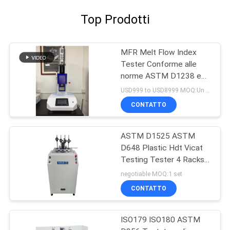
Top Prodotti
MFR Melt Flow Index
Tester Conforme alle
norme ASTM D1238 e
ISO 1133, attrezzature
USD999 to USD8999 MOQ:Un set
per la prova delle materie
CONTATTO
plastiche
ASTM D1525 ASTM
D648 Plastic Hdt Vicat
Testing Tester 4 Racks
di campionamento
negotiable MOQ:1 set
CONTATTO
ISO179 ISO180 ASTM