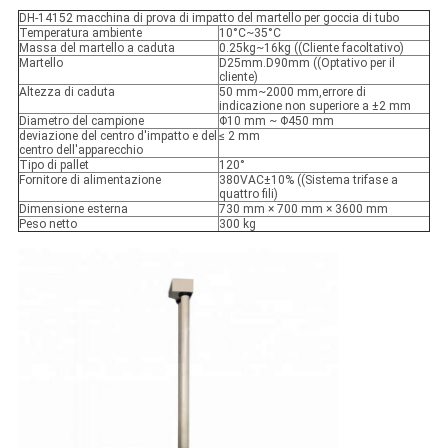
DH-14152 macchina di prova di impatto del martello per goccia di tubo
Temperatura ambiente
10°C~35°C
Massa del martello a caduta
0.25kg~16kg ((Cliente facoltativo)
Martello
D25mm.D90mm ((Optativo per il
cliente)
Altezza di caduta
50 mm~2000 mm,errore di
indicazione non superiore a ±2 mm
Diametro del campione
Φ10 mm ~ Φ450 mm
deviazione del centro d'impatto e del
≤ 2 mm
centro dell'apparecchio
Tipo di pallet
120°
Fornitore di alimentazione
380VAC±10% ((Sistema trifase a
quattro fili)
Dimensione esterna
730 mm × 700 mm × 3600 mm
Peso netto
300 kg