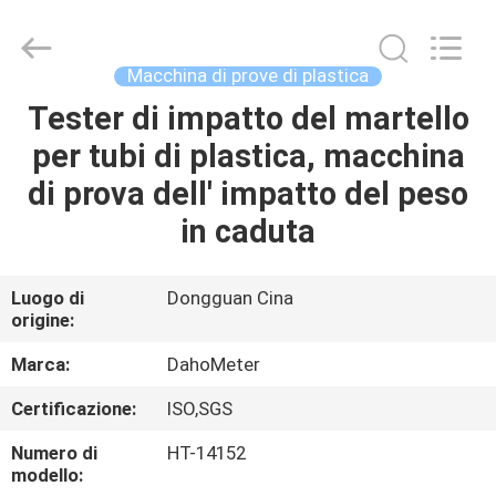
Guangdong Hongtuo Instrument Technology Co.,Ltd.
All
Rights
Reserved.
Developed
Macchina di prove di plastica
by
ECER
Tester di impatto del martello
CASA
per tubi di plastica, macchina
PRODOTTI
di prova dell' impatto del peso
in caduta
CIRCA
NOI
Luogo di
Dongguan Cina
origine:
GIRO
Marca:
DahoMeter
DELLA
Certificazione:
ISO,SGS
FABBRICA
Numero di
HT-14152
modello: