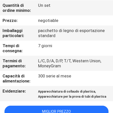
CONTROLLO
Quantità di
Un set
ordine minimo:
DI
QUALITÀ
Prezzo:
negotiable
Imballaggi
pacchetto di legno di esportazione
CONTATTICI
particolari:
standard
Tempi di
7 giorni
consegna:
RICHIEDA
UNA
Termini di
L/C, D/A, D/P, T/T, Western Union,
pagamento:
MoneyGram
CITAZIONE
Capacità di
300 serie al mese
alimentazione:
MAPPA
Evidenziare:
,
Apparecchiatura di collaudo di plastica
DEL
Apparecchiature per la prova di tubi di plastica
SITO
MIGLIOR PREZZO