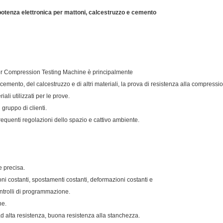
potenza elettronica per mattoni, calcestruzzo e cemento
r Compression Testing Machine è principalmente
l cemento, del calcestruzzo e di altri materiali, la prova di resistenza alla compressi
ali utilizzati per le prove.
gruppo di clienti.
requenti regolazioni dello spazio e cattivo ambiente.
e precisa.
ioni costanti, spostamenti costanti, deformazioni costanti e
ontrolli di programmazione.
ne.
ad alta resistenza, buona resistenza alla stanchezza.