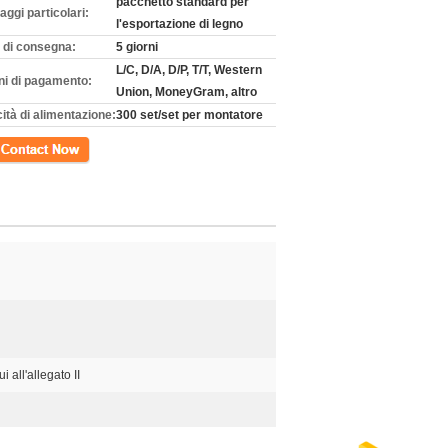
pacchetto standard per
aggi particolari:
l'esportazione di legno
 di consegna:
5 giorni
L/C, D/A, D/P, T/T, Western
ni di pagamento:
Union, MoneyGram, altro
ità di alimentazione:
300 set/set per montatore
tto
 all'allegato II