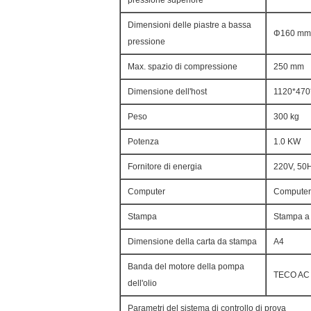
pressione superiore
Dimensioni delle piastre a bassa
Φ160 mm
pressione
Max. spazio di compressione
250 mm
Dimensione dell'host
1120*47
Peso
300 kg
Potenza
1.0 KW
Fornitore di energia
220V, 50H
Computer
Computer
Stampa
Stampa a 
Dimensione della carta da stampa
A4
Banda del motore della pompa
TECO AC
dell'olio
Parametri del sistema di controllo di prova