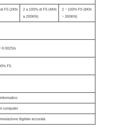
di FS (2KN
2 a 100% di FS (4KN
2 ~ 100% FS (6KN
a 200KN)
~ 300KN)
~0.0025/s
00% FS
informatico
el computer
simulazione digitale accurata