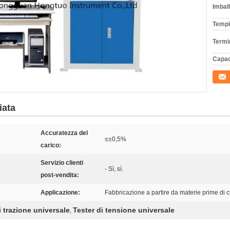
Imball
Tempi
Termi
Capac
Conta
iata
Accuratezza del
≤±0,5%
carico:
Servizio clienti
- Sì, sì.
post-vendita:
Applicazione:
Fabbricazione a partire da materie prime di cui
 trazione universale
Tester di tensione universale
,