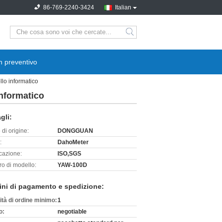
86-769-2240-3424
Italian
search
n preventivo
llo informatico
informatico
gli:
di origine:
DONGGUAN
:
DahoMeter
icazione:
ISO,SGS
o di modello:
YAW-100D
ini di pagamento e spedizione:
ità di ordine minimo:
1
o:
negotiable