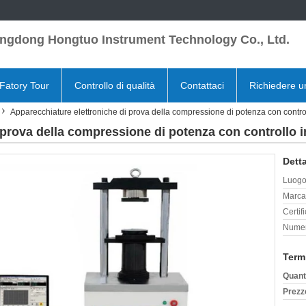
ngdong Hongtuo Instrument Technology Co., Ltd.
Fatory Tour
Controllo di qualità
Contattaci
Richiedere u
Apparecchiature elettroniche di prova della compressione di potenza con contro
 prova della compressione di potenza con controllo 
Detta
Luogo 
Marca
Certif
Numer
Term
Quant
Prezz