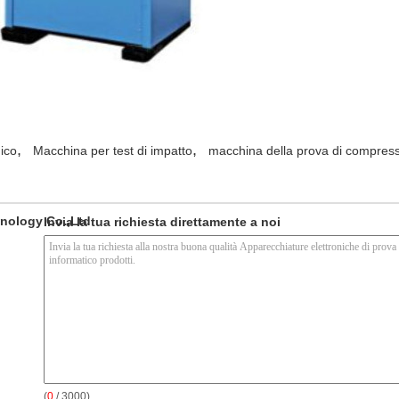
,
,
nico
Macchina per test di impatto
macchina della prova di compressi
nology Co.,Ltd
Invia la tua richiesta direttamente a noi
(
0
/ 3000)