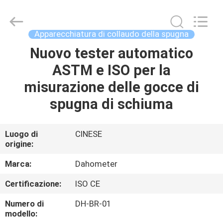
-
2026
Guangdong Hongtuo Instrument Technology Co.,Ltd.
All
Rights
Apparecchiatura di collaudo della spugna
Reserved.
Developed
by
Nuovo tester automatico
CASA
ECER
ASTM e ISO per la
PRODOTTI
misurazione delle gocce di
spugna di schiuma
CIRCA
NOI
Luogo di
CINESE
origine:
GIRO
Marca:
Dahometer
DELLA
Certificazione:
ISO CE
FABBRICA
Numero di
DH-BR-01
modello: