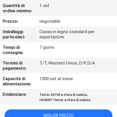
CONTROLLO
Quantità di
1 set
ordine minimo:
DI
QUALITÀ
Prezzo:
negotiable
Imballaggi
Cassa in legno standard per
CONTATTICI
particolari:
esportazioni
Tempi di
7 giorni
consegna:
RICHIEDA
UNA
Termini di
T/T, Western Union, D/P, D/A
pagamento:
CITAZIONE
Capacità di
1000 set al mese
alimentazione:
MAPPA
Evidenziare:
,
Tester ASTM a sfera di caduta
DEL
ISO8307 Tester a sfera di caduta
SITO
MIGLIOR PREZZO