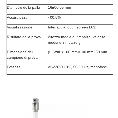
Diametro della palla
16
±
00,05 mm
Accuratezza
<
0
0,5%
Visualizzazione
Interfaccia touch screen LCD
Risultato della prova
Altezza media di rimbalzo, velocità
media di rimbalzo g
Dimensione del
(L
×
W
×
H) 100 mm
×
100 mm
×
50 mm
campione di prova
Potenza
AC220V
±
10%, 50/60 Hz, monofase