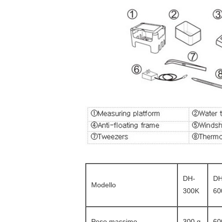
DH-
DH
Modello
300K
60
Peso massimo
300 g
60