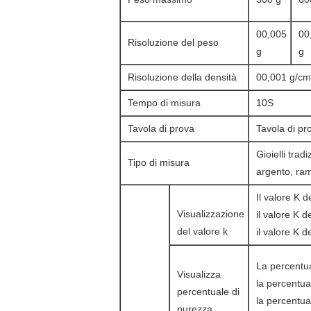
00,005
00
Risoluzione del peso
g
g
Risoluzione della densità
00,001 g/c
Tempo di misura
10S
Tavola di prova
Tavola di pr
Gioielli tradi
Tipo di misura
argento, ram
Il valore K 
Visualizzazione
il valore K d
del valore k
il valore K d
La percentua
Visualizza
la percentua
percentuale di
la percentua
purezza