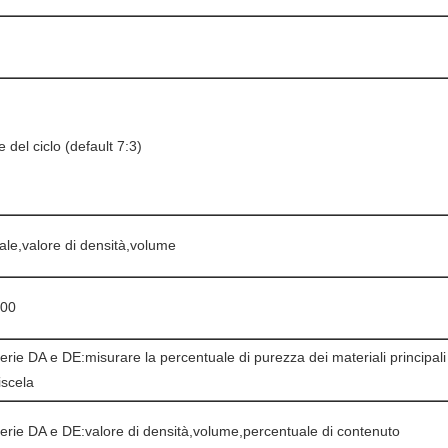
 del ciclo (default 7:3)
le,valore di densità,volume
000
serie DA e DE:misurare la percentuale di purezza dei materiali principali
iscela
serie DA e DE:valore di densità,volume,percentuale di contenuto