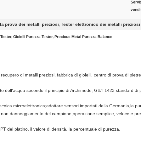
Servi
vendi
a prova dei metalli preziosi
Tester elettronico dei metalli preziosi
,
Tester, Gioielli Purezza Tester, Precious Metal Purezza Balance
ecupero di metalli preziosi, fabbrica di gioielli, centro di prova di pietre
to dell'acqua secondo il principio di Archimede, GB/T1423 standard di pr
tecnica microelettronica;adottare sensori importati dalla Germania,la p
e di non danneggiamento del campione;operazione semplice, veloce e pre
e PT del platino, il valore di densità, la percentuale di purezza.