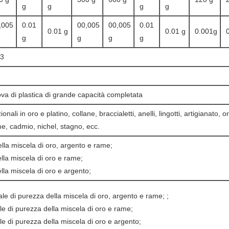
g
g
g
g
,005
0.01
00,005
00,005
0.01
0.01 g
0.01 g
0.001g
g
g
g
g
m3
ova di plastica di grande capacità completata
zionali in oro e platino, collane, braccialetti, anelli, lingotti, artigianato, o
e, cadmio, nichel, stagno, ecc.
della miscela di oro, argento e rame;
ella miscela di oro e rame;
ella miscela di oro e argento;
le di purezza della miscela di oro, argento e rame; ;
le di purezza della miscela di oro e rame;
le di purezza della miscela di oro e argento;