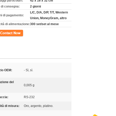
aggi particolari:
42 x 16 x 32 cm
 di consegna:
2 giorni
L/C, D/A, D/P, T/T, Western
ni di pagamento:
Union, MoneyGram, altro
ità di alimentazione:
300 set/set al mese
tto
zio OEM:
- Sì, sì.
uzione del
0,005 g
accia:
RS-232
ità di misura:
Oro, argento, platino.