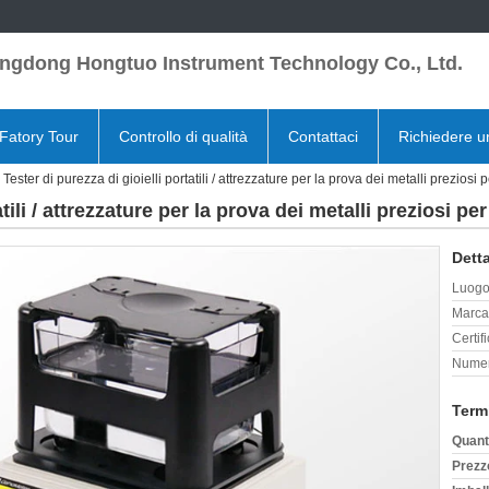
ngdong Hongtuo Instrument Technology Co., Ltd.
Fatory Tour
Controllo di qualità
Contattaci
Richiedere u
Tester di purezza di gioielli portatili / attrezzature per la prova dei metalli preziosi p
tili / attrezzature per la prova dei metalli preziosi per
Detta
Luogo 
Marca
Certif
Numer
Term
Quant
Prezz