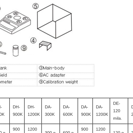
DE-
-
DH-
DH-
DA-
DA-
DA-
DA-
120
0K
900K
1200K
300K
600K
900K
1200K
mila.
900
1200
900
1200
0 g
300 g
600 g
120 g