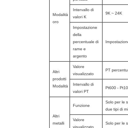
Intervallo di
9K ~ 24K
Modalità
valori K
oro
Impostazione
della
percentuale di
Impostazione
rame e
argento
Valore
PT percentua
Altri
visualizzato
prodotti
Intervallo di
Modalità
Pt600 - Pt1
valori PT
Solo per le 
Funzione
due tipi di m
Altri
Valore
metalli
Solo per le 
visualizzato