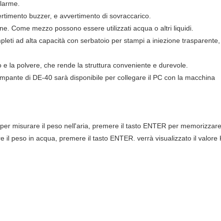
llarme.
ertimento buzzer, e avvertimento di sovraccarico.
e. Come mezzo possono essere utilizzati acqua o altri liquidi.
leti ad alta capacità con serbatoio per stampi a iniezione trasparente, i
o e la polvere, che rende la struttura conveniente e durevole.
ampante di DE-40 sarà disponibile per collegare il PC con la macchina
a per misurare il peso nell'aria, premere il tasto ENTER per memorizzare
 il peso in acqua, premere il tasto ENTER. verrà visualizzato il valore K