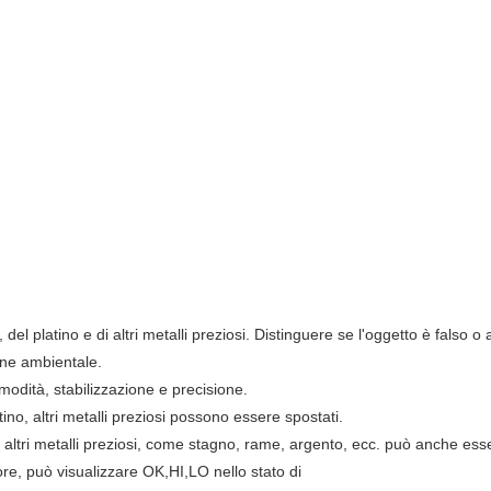
el platino e di altri metalli preziosi. Distinguere se l'oggetto è falso o 
one ambientale.
odità, stabilizzazione e precisione.
ino, altri metalli preziosi possono essere spostati.
 altri metalli preziosi, come stagno, rame, argento, ecc. può anche esse
ore, può visualizzare OK,HI,LO nello stato di