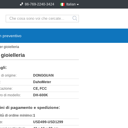
86-769-2240-3424
Italian
search
n preventivo
er gioielleria
 gioielleria
gli:
di origine:
DONGGUAN
:
DahoMeter
icazione:
CE, FCC
o di modello:
DH-600K
ini di pagamento e spedizione:
ità di ordine minimo:
1
o:
USD499-USD1299