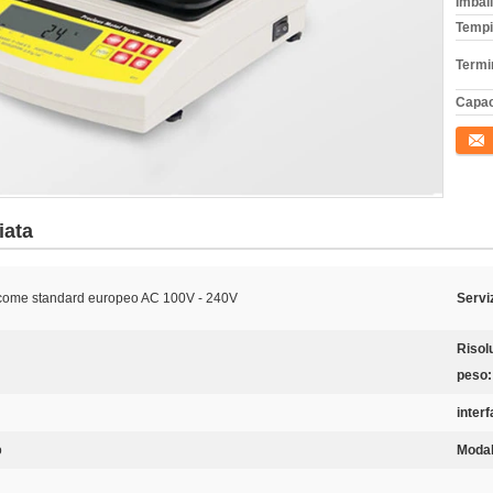
Imball
Tempi
Termi
Capac
Conta
iata
 come standard europeo AC 100V - 240V
Servi
Risol
peso:
interf
o
Modal