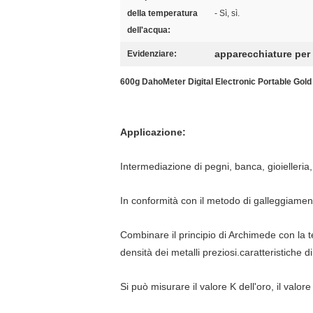
della temperatura
- Sì, sì.
dell'acqua:
apparecchiature per l
Evidenziare:
600g DahoMeter Digital Electronic Portable Gold 
Applicazione:
Intermediazione di pegni, banca, gioielleria, r
In conformità con il metodo di galleggiamen
Combinare il principio di Archimede con la 
densità dei metalli preziosi.caratteristich
Si può misurare il valore K dell'oro, il valor