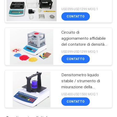
USD399-USD1299 MOQ:1
CONTATTO
Circuito di
aggiornamento affidabile
del contatore di densità
solida con filo di
USD399-USD1299 MOQ:1
connessione dati
CONTATTO
Densitometro liquido
stabile / strumento di
misurazione della
concentrazione per
USD400-USD1500 MOQ:1
liquido alcalino acido
CONTATTO
forte