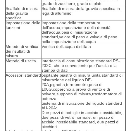
grado di zucchero, grado di plato.
Scaffale di misura
Scaffale di misura della gravità specifica in
della gravità
lega di alluminio
specifica
Impostazione delle
Impostazione della temperatura
funzioni
dell'acqua,impostazione della densità
dell'acqua,pesi di misurazione
standard,valore di peso e valvola di peso
nella impostazione dell'acqua
Metodo di verifica
Verifica dell'acqua distillata
dei risultati di
misura
Metodo di uscita
Interfaccia di comunicazione standard RS-
232C, che è conveniente per l'uscita e la
stampa di dati
Accessori standard
ospitante,piastra di misura,unità standard di
misurazione del liquido DE-
20A,pignetta,termometro,peso di
100G,coperchio a prova di vento e di
polvere,supporto di misura,trasformatore di
potenza
Sistema di misurazione del liquido standard
AU-20A:
Due pezzi di bottiglie in acciaio inossidabile,
due pezzi di vetro normale, un pezzo di
acciaio inossidabile standard, due pezzi di
bicchieri.