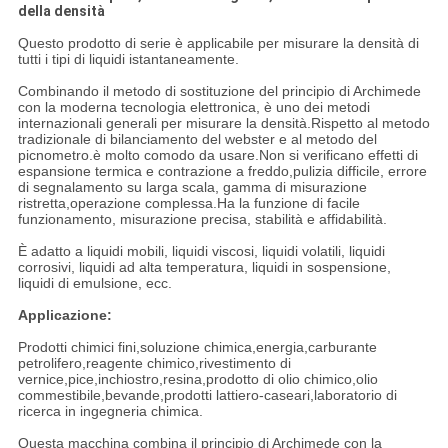
della densità
Questo prodotto di serie è applicabile per misurare la densità di
tutti i tipi di liquidi istantaneamente.
Combinando il metodo di sostituzione del principio di Archimede
con la moderna tecnologia elettronica, è uno dei metodi
internazionali generali per misurare la densità.Rispetto al metodo
tradizionale di bilanciamento del webster e al metodo del
picnometro.è molto comodo da usare.Non si verificano effetti di
espansione termica e contrazione a freddo,pulizia difficile, errore
di segnalamento su larga scala, gamma di misurazione
ristretta,operazione complessa.Ha la funzione di facile
funzionamento, misurazione precisa, stabilità e affidabilità.
È adatto a liquidi mobili, liquidi viscosi, liquidi volatili, liquidi
corrosivi, liquidi ad alta temperatura, liquidi in sospensione,
liquidi di emulsione, ecc.
Applicazione:
Prodotti chimici fini,soluzione chimica,energia,carburante
petrolifero,reagente chimico,rivestimento di
vernice,pice,inchiostro,resina,prodotto di olio chimico,olio
commestibile,bevande,prodotti lattiero-caseari,laboratorio di
ricerca in ingegneria chimica.
Questa macchina combina il principio di Archimede con la