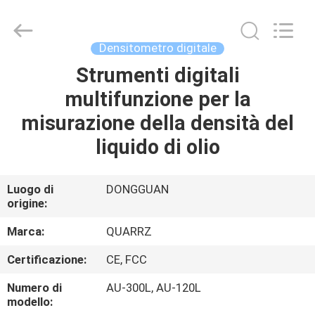
2026
Guangdong Hongtuo Instrument Technology Co.,Ltd.
All
Rights
Reserved.
Densitometro digitale
Developed
by
ECER
Strumenti digitali
CASA
multifunzione per la
PRODOTTI
misurazione della densità del
liquido di olio
CIRCA
NOI
Luogo di
DONGGUAN
origine:
GIRO
Marca:
QUARRZ
DELLA
Certificazione:
CE, FCC
FABBRICA
Numero di
AU-300L, AU-120L
modello: