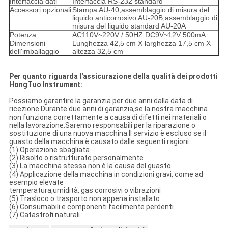
Interfaccia dati
Interfaccia RS-232 standard
Accessori opzionali
Stampa AU-40,assemblaggio di misura del
liquido anticorrosivo AU-20B,assemblaggio di
misura del liquido standard AU-20A
Potenza
AC110V~220V / 50HZ DC9V~12V 500mA
Dimensioni
Lunghezza 42,5 cm X larghezza 17,5 cm X
dell'imballaggio
altezza 32,5 cm
Per quanto riguarda l'assicurazione della qualità dei prodotti
HongTuo Instrument:
Possiamo garantire la garanzia per due anni dalla data di
ricezione.Durante due anni di garanzia,se la nostra macchina
non funziona correttamente a causa di difetti nei materiali o
nella lavorazione.Saremo responsabili per la riparazione o
sostituzione di una nuova macchina.Il servizio è escluso se il
guasto della macchina è causato dalle seguenti ragioni:
(1) Operazione sbagliata
(2) Risolto o ristrutturato personalmente
(3) La macchina stessa non è la causa del guasto
(4) Applicazione della macchina in condizioni gravi, come ad
esempio elevate
temperatura,umidità, gas corrosivi o vibrazioni
(5) Trasloco o trasporto non appena installato
(6) Consumabili e componenti facilmente perdenti
(7) Catastrofi naturali