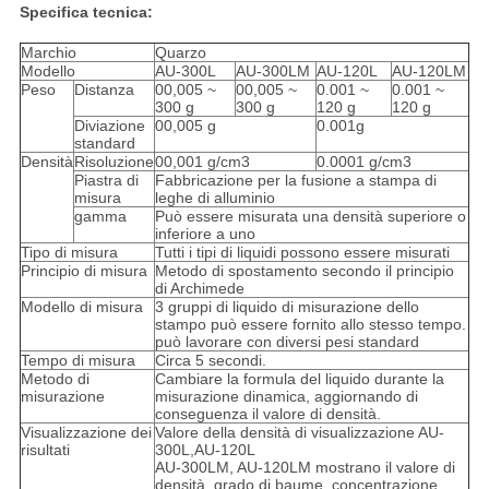
Specifica tecnica:
Marchio
Quarzo
Modello
AU-300L
AU-300LM
AU-120L
AU-120LM
Peso
Distanza
00,005 ~
00,005 ~
0.001 ~
0.001 ~
300 g
300 g
120 g
120 g
Diviazione
00,005 g
0.001g
standard
Densità
Risoluzione
00,001 g/cm3
0.0001 g/cm3
Piastra di
Fabbricazione per la fusione a stampa di
misura
leghe di alluminio
gamma
Può essere misurata una densità superiore o
inferiore a uno
Tipo di misura
Tutti i tipi di liquidi possono essere misurati
Principio di misura
Metodo di spostamento secondo il principio
di Archimede
Modello di misura
3 gruppi di liquido di misurazione dello
stampo può essere fornito allo stesso tempo.
può lavorare con diversi pesi standard
Tempo di misura
Circa 5 secondi.
Metodo di
Cambiare la formula del liquido durante la
misurazione
misurazione dinamica, aggiornando di
conseguenza il valore di densità.
Visualizzazione dei
Valore della densità di visualizzazione AU-
risultati
300L,AU-120L
AU-300LM, AU-120LM mostrano il valore di
densità, grado di baume, concentrazione,