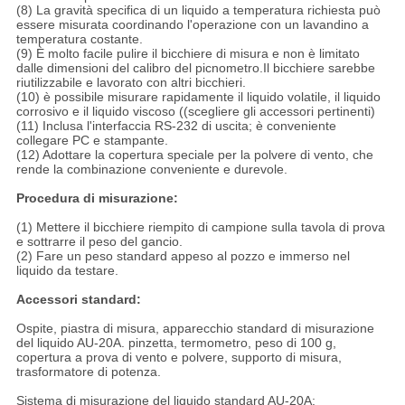
(8) La gravità specifica di un liquido a temperatura richiesta può
essere misurata coordinando l'operazione con un lavandino a
temperatura costante.
(9) È molto facile pulire il bicchiere di misura e non è limitato
dalle dimensioni del calibro del picnometro.Il bicchiere sarebbe
riutilizzabile e lavorato con altri bicchieri.
(10) è possibile misurare rapidamente il liquido volatile, il liquido
corrosivo e il liquido viscoso ((scegliere gli accessori pertinenti)
(11) Inclusa l'interfaccia RS-232 di uscita; è conveniente
collegare PC e stampante.
(12) Adottare la copertura speciale per la polvere di vento, che
rende la combinazione conveniente e durevole.
Procedura di misurazione:
(1) Mettere il bicchiere riempito di campione sulla tavola di prova
e sottrarre il peso del gancio.
(2) Fare un peso standard appeso al pozzo e immerso nel
liquido da testare.
Accessori standard:
Ospite, piastra di misura, apparecchio standard di misurazione
del liquido AU-20A. pinzetta, termometro, peso di 100 g,
copertura a prova di vento e polvere, supporto di misura,
trasformatore di potenza.
Sistema di misurazione del liquido standard AU-20A: