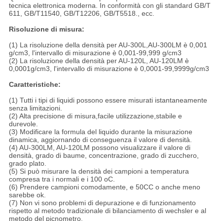
tecnica elettronica moderna. In conformità con gli standard GB/T
611, GB/T11540, GB/T12206, GB/T5518., ecc.
Risoluzione di misura:
(1) La risoluzione della densità per AU-300L,AU-300LM è 0,001
g/cm3, l'intervallo di misurazione è 0,001-99,999 g/cm3
(2) La risoluzione della densità per AU-120L, AU-120LM è
0,0001g/cm3, l'intervallo di misurazione è 0,0001-99,9999g/cm3
Caratteristiche:
(1) Tutti i tipi di liquidi possono essere misurati istantaneamente
senza limitazioni.
(2) Alta precisione di misura,facile utilizzazione,stabile e
durevole.
(3) Modificare la formula del liquido durante la misurazione
dinamica, aggiornando di conseguenza il valore di densità.
(4) AU-300LM, AU-120LM possono visualizzare il valore di
densità, grado di baume, concentrazione, grado di zucchero,
grado plato.
(5) Si può misurare la densità dei campioni a temperatura
compresa tra i normali e i 100 oC.
(6) Prendere campioni comodamente, e 50CC o anche meno
sarebbe ok.
(7) Non vi sono problemi di depurazione e di funzionamento
rispetto al metodo tradizionale di bilanciamento di wechsler e al
metodo del picnometro.