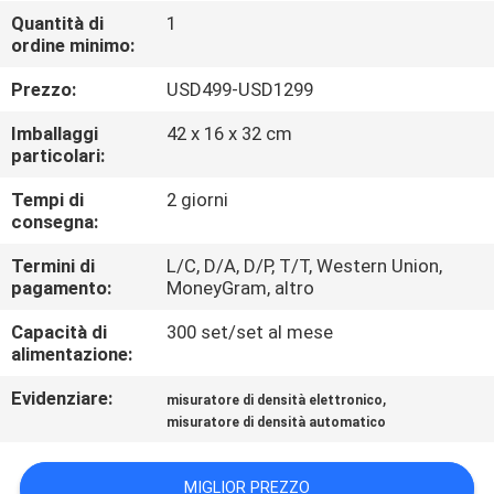
CONTROLLO
Quantità di
1
ordine minimo:
DI
QUALITÀ
Prezzo:
USD499-USD1299
Imballaggi
42 x 16 x 32 cm
CONTATTICI
particolari:
Tempi di
2 giorni
consegna:
RICHIEDA
UNA
Termini di
L/C, D/A, D/P, T/T, Western Union,
pagamento:
MoneyGram, altro
CITAZIONE
Capacità di
300 set/set al mese
alimentazione:
MAPPA
Evidenziare:
,
misuratore di densità elettronico
DEL
misuratore di densità automatico
SITO
MIGLIOR PREZZO