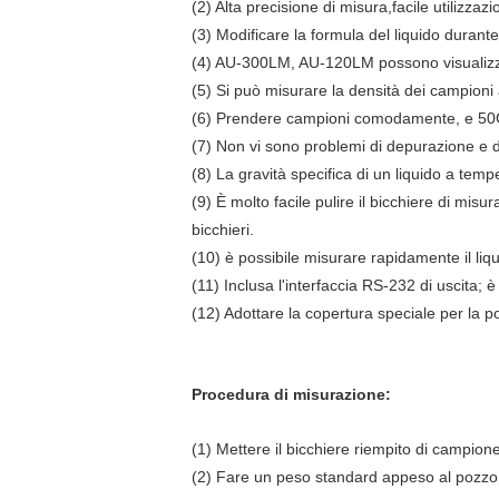
(2) Alta precisione di misura,facile utilizzaz
(3) Modificare la formula del liquido duran
(4) AU-300LM, AU-120LM possono visualizzar
(5) Si può misurare la densità dei campioni
(6) Prendere campioni comodamente, e 50
(7) Non vi sono problemi di depurazione e d
(8) La gravità specifica di un liquido a te
(9) È molto facile pulire il bicchiere di misu
bicchieri.
(10) è possibile misurare rapidamente il liquid
(11) Inclusa l'interfaccia RS-232 di uscita;
(12) Adottare la copertura speciale per la 
Procedura di misurazione:
(1) Mettere il bicchiere riempito di campione
(2) Fare un peso standard appeso al pozzo 