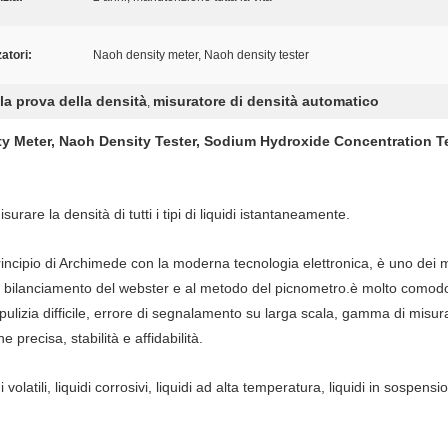
zatori:
Naoh density meter, Naoh density tester
la prova della densità
misuratore di densità automatico
,
ty Meter, Naoh Density Tester, Sodium Hydroxide Concentration T
urare la densità di tutti i tipi di liquidi istantaneamente.
incipio di Archimede con la moderna tecnologia elettronica, è uno dei m
di bilanciamento del webster e al metodo del picnometro.è molto comodo 
ulizia difficile, errore di segnalamento su larga scala, gamma di misu
precisa, stabilità e affidabilità.
idi volatili, liquidi corrosivi, liquidi ad alta temperatura, liquidi in sospens