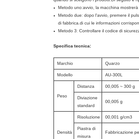
Metodo uno:avvio, la macchina mostrer
Metodo due: dopo l'avvio, premere il pu
di fabbrica.di cui le informazioni corrisp
Metodo 3: Controllare il codice di sicu
Specifica tecnica:
Marchio
Quarzo
Modello
AU-300L
Distanza
00,005 ~ 300 g
Peso
Diviazione
00,005 g
standard
Risoluzione
00,001 g/cm3
Piastra di
Densità
Fabbricazione per
misura