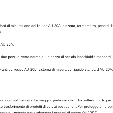
dard di misurazione del liquido AU-20A. pinzetta, termometro, peso di 1
a.
d AU-20A:
e, due pezzi di vetro normale, un pezzo di acciaio inossidabile standard, 
 anti-corrosivo AU-20B, sistema di misura del liquido standard AU-20A.
lano oggi sul mercato. La maggior parte dei clienti ha sofferto molto per i 
,e trasferimento di prodotti di servizi post-venditaPer proteggere i propri 
iportato il metodo per distinguere i prodotti di marca QUARRZ.