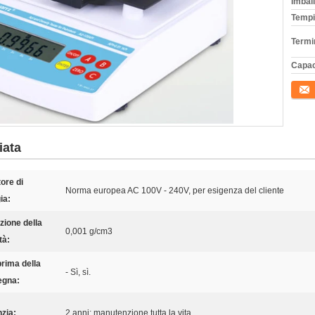
Imball
Tempi
Termi
Capac
Conta
iata
tore di
Norma europea AC 100V - 240V, per esigenza del cliente
ia:
uzione della
0,001 g/cm3
tà:
prima della
- Sì, sì.
egna:
zia:
2 anni; manutenzione tutta la vita