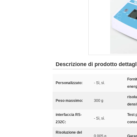
Descrizione di prodotto dettagl
Forni
Personalizzato:
- Sì, sì.
energ
risol
Peso massimo:
300 g
densi
interfaccia RS-
Test 
- Sì, sì.
232C:
cons
Risoluzione del
0,005 g
Garan