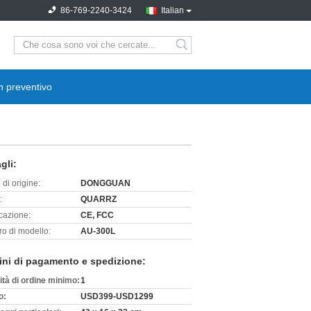
86-769-2240-3424
Italian
search
n preventivo
gli:
di origine:
DONGGUAN
:
QUARRZ
icazione:
CE, FCC
o di modello:
AU-300L
ini di pagamento e spedizione:
ità di ordine minimo:
1
o:
USD399-USD1299