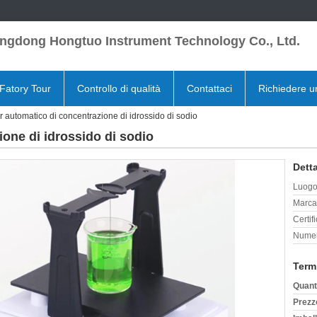
ngdong Hongtuo Instrument Technology Co., Ltd.
Fatory Tour
Controllo di qualità
Contattaci
Richiedere u
r automatico di concentrazione di idrossido di sodio
ione di idrossido di sodio
Detta
Luogo 
Marca
Certif
Numer
Term
Quant
Prezz