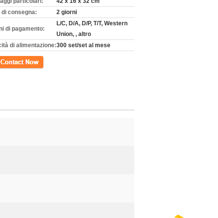
aggi particolari:
42 x 16 x 32 cm
 di consegna:
2 giorni
L/C, D/A, D/P, T/T, Western
ni di pagamento:
Union, , altro
ità di alimentazione:
300 set/set al mese
tto