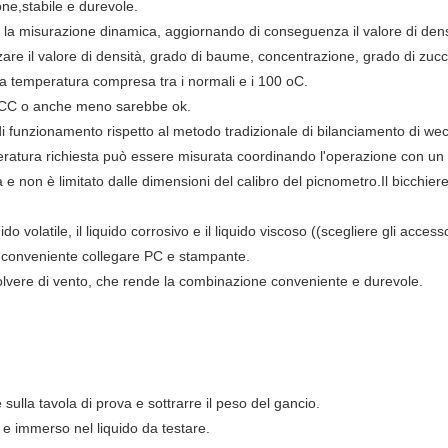
ione,stabile e durevole.
te la misurazione dinamica, aggiornando di conseguenza il valore di dens
e il valore di densità, grado di baume, concentrazione, grado di zucc
 a temperatura compresa tra i normali e i 100 oC.
CC o anche meno sarebbe ok.
i funzionamento rispetto al metodo tradizionale di bilanciamento di we
mperatura richiesta può essere misurata coordinando l'operazione con u
ra e non è limitato dalle dimensioni del calibro del picnometro.Il bicchiere
o volatile, il liquido corrosivo e il liquido viscoso ((scegliere gli accesso
 è conveniente collegare PC e stampante.
polvere di vento, che rende la combinazione conveniente e durevole.
 sulla tavola di prova e sottrarre il peso del gancio.
e immerso nel liquido da testare.