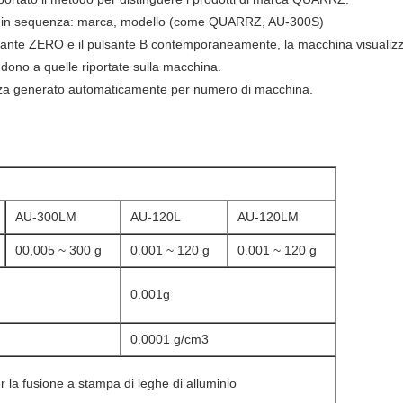
à in sequenza: marca, modello (come QUARRZ, AU-300S)
lsante ZERO e il pulsante B contemporaneamente, la macchina visuali
ondono a quelle riportate sulla macchina.
rezza generato automaticamente per numero di macchina.
AU-300LM
AU-120L
AU-120LM
00,005 ~ 300 g
0.001 ~ 120 g
0.001 ~ 120 g
0.001g
0.0001 g/cm3
 la fusione a stampa di leghe di alluminio