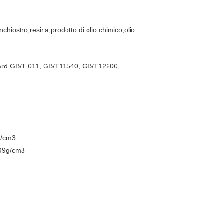
nchiostro,resina,prodotto di olio chimico,olio
andard GB/T 611, GB/T11540, GB/T12206,
g/cm3
999g/cm3