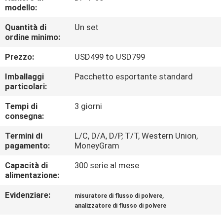
CONTROLLO
modello:
DI
Quantità di
Un set
ordine minimo:
QUALITÀ
Prezzo:
USD499 to USD799
CONTATTICI
Imballaggi
Pacchetto esportante standard
particolari:
RICHIEDA
Tempi di
3 giorni
consegna:
UNA
CITAZIONE
Termini di
L/C, D/A, D/P, T/T, Western Union,
pagamento:
MoneyGram
Capacità di
300 serie al mese
MAPPA
alimentazione:
DEL
Evidenziare:
,
misuratore di flusso di polvere
SITO
analizzatore di flusso di polvere