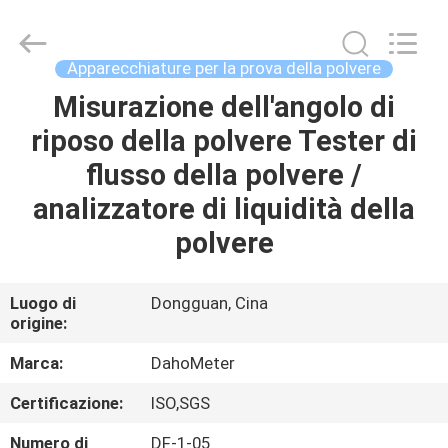
All
Rights
Reserved.
Developed
by
Apparecchiature per la prova della polvere
ECER
Misurazione dell'angolo di
CASA
riposo della polvere Tester di
PRODOTTI
flusso della polvere /
analizzatore di liquidità della
CIRCA
polvere
NOI
Luogo di
Dongguan, Cina
origine:
GIRO
DELLA
Marca:
DahoMeter
FABBRICA
Certificazione:
ISO,SGS
Numero di
DF-1-05