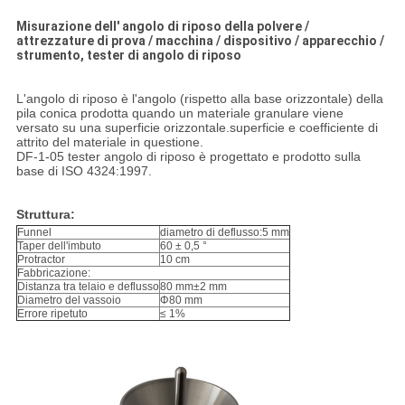
Misurazione dell' angolo di riposo della polvere /
attrezzature di prova / macchina / dispositivo / apparecchio /
strumento, tester di angolo di riposo
L'angolo di riposo è l'angolo (rispetto alla base orizzontale) della
pila conica prodotta quando un materiale granulare viene
versato su una superficie orizzontale.superficie e coefficiente di
attrito del materiale in questione.
DF-1-05 tester angolo di riposo è progettato e prodotto sulla
base di ISO 4324:1997.
Struttura:
Funnel
diametro di deflusso:5 mm
Taper dell'imbuto
60 ± 0,5 °
Protractor
10 cm
Fabbricazione:
Distanza tra telaio e deflusso
80 mm±2 mm
Diametro del vassoio
Φ80 mm
Errore ripetuto
≤ 1%