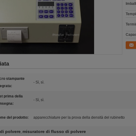
Imball
Tempi
Termi
Capac
Conta
iata
cro stampante
- Sì, sì.
tegrata:
st prima della
- Sì, sì.
nsegna:
me del prodotto:
apparecchiature per la prova della densità del rubinetto
 di polvere
misuratore di flusso di polvere
,