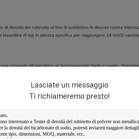
r di densità del rubinetto al fine di soddisfare le diverse norme interna
une lavandine di tap in altezza specifica per raggiungere 14 mmSi cambia
rana consente all'operatore un funzionamento facile e rapido. Precisio
serisce semplicemente i dati desiderati e premi start per testare.
Lasciate un messaggio
Ti richiameremo presto!
per un tester di densità del rubinetto.Questo strumento utilizza un cont
a regolare la manopola e raggiungere la percentuale giusta per passa