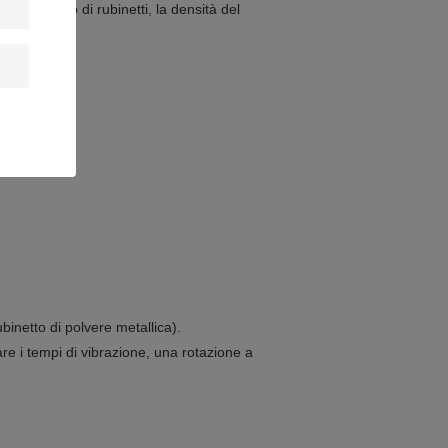
 il numero di rubinetti, la densità del
inetto di polvere metallica).
are i tempi di vibrazione, una rotazione a