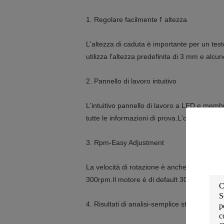
1. Regolare facilmente l' altezza
L'altezza di caduta è importante per un teste
utilizza l'altezza predefinita di 3 mm e alc
2. Pannello di lavoro intuitivo
L'intuitivo pannello di lavoro a LED e memb
tutte le informazioni di prova.L'operatore in
3. Rpm-Easy Adjustment
La velocità di rotazione è anche importante 
300rpm.Il motore è di default 300 rpm,Bast
4. Risultati di analisi-semplice stampa