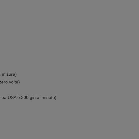
i misura)
zero volte)
pea USA è 300 giri al minuto)