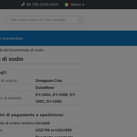
86-769-2240-3424
Italian
search
n preventivo
ità del bicarbonato di sodio
o di sodio
gli:
di origine:
Dongguan Cina
:
DahoMeter
DY-100A, DY-100B, DY-
o di modello:
100C, DY-100D
ini di pagamento e spedizione:
ità di ordine minimo:
Un'unità
o:
USD799 to USD1999