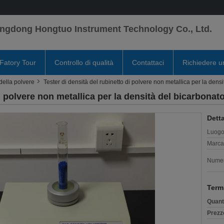
ngdong Hongtuo Instrument Technology Co., Ltd.
Fatory Tour
Controllo di qualità
Contattaci
Richiedere u
della polvere
Tester di densità del rubinetto di polvere non metallica per la dens
i polvere non metallica per la densità del bicarbonat
Detta
Luogo 
Marca
Numer
Term
Quant
Prezz