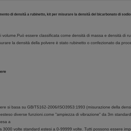
ento di densità a rubinetto, kit per misurare la densità del bicarbonato di sodio
di volume.Può essere classificata come densità di massa e densità di rub
isurare la densità della polvere è stato rubinetto o confezionato da proc
vere
lvere si basa su GB/T5162-2006/ISO3953:1993 (misurazione della densità
a esteso diverse funzioni.come "ampiezza di vibrazione" da 3m stand
tesa a
da 3000 volte standard estesi a 0-99999 volte. Tutti possono essere imp