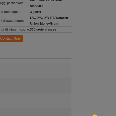
Pacchetto esportante
aggi particolari:
standard
 di consegna:
3 giorni
L/C, D/A, D/P, T/T, Western
ni di pagamento:
Union, MoneyGram
ità di alimentazione:
300 serie al mese
tto