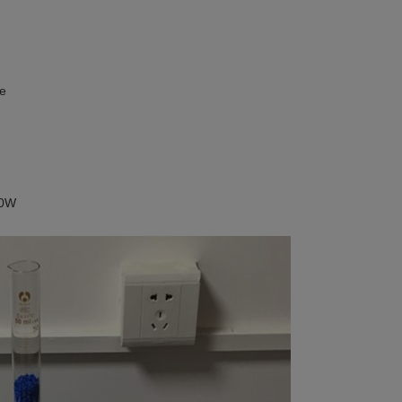
te
40W