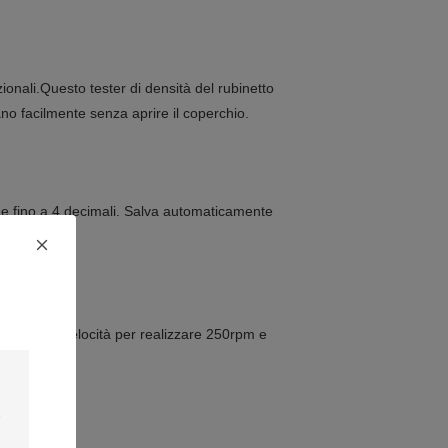
zionali.Questo tester di densità del rubinetto
no facilmente senza aprire il coperchio.
ne fino a 4 decimali. Salva automaticamente
rollo della velocità per realizzare 250rpm e
re a 250rpm.