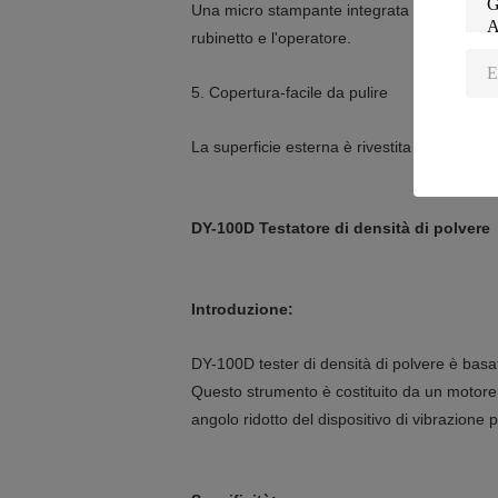
Una micro stampante integrata stampa i dati 
rubinetto e l'operatore.
5. Copertura-facile da pulire
La superficie esterna è rivestita di plastica,
DY-100D Testatore di densità di polvere
Introduzione:
DY-100D tester di densità di polvere è basa
Questo strumento è costituito da un motore, u
angolo ridotto del dispositivo di vibrazione 