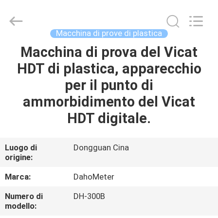
Guangdong Hongtuo Instrument Technology Co.,Ltd.
All
Rights
Reserved.
Developed
Macchina di prove di plastica
by
ECER
Macchina di prova del Vicat
CASA
HDT di plastica, apparecchio
PRODOTTI
per il punto di
ammorbidimento del Vicat
CIRCA
HDT digitale.
NOI
Luogo di
Dongguan Cina
origine:
GIRO
DELLA
Marca:
DahoMeter
FABBRICA
Numero di
DH-300B
modello: