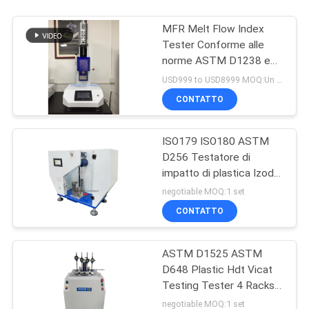
MFR Melt Flow Index
Tester Conforme alle
norme ASTM D1238 e
ISO 1133, attrezzature
USD999 to USD8999 MOQ:Un set
per la prova delle materie
CONTATTO
plastiche
ISO179 ISO180 ASTM
D256 Testatore di
impatto di plastica Izod
Charpy
negotiable MOQ:1 set
CONTATTO
ASTM D1525 ASTM
D648 Plastic Hdt Vicat
Testing Tester 4 Racks
di campionamento
negotiable MOQ:1 set