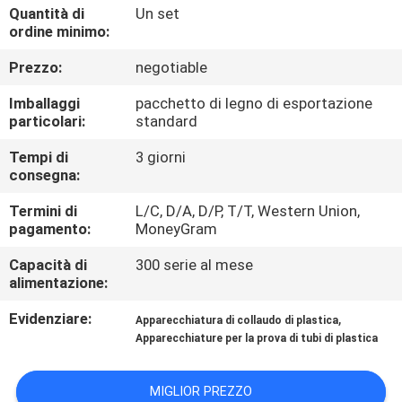
CONTROLLO
Quantità di
Un set
ordine minimo:
DI
Prezzo:
negotiable
QUALITÀ
Imballaggi
pacchetto di legno di esportazione
particolari:
standard
CONTATTICI
Tempi di
3 giorni
consegna:
RICHIEDA
Termini di
L/C, D/A, D/P, T/T, Western Union,
UNA
pagamento:
MoneyGram
CITAZIONE
Capacità di
300 serie al mese
alimentazione:
MAPPA
Evidenziare:
,
Apparecchiatura di collaudo di plastica
DEL
Apparecchiature per la prova di tubi di plastica
SITO
MIGLIOR PREZZO