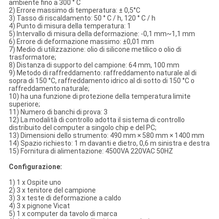
ambiente fino a 300 ° C
2) Errore massimo di temperatura: ± 0,5°C
3) Tasso di riscaldamento: 50 ° C / h, 120 ° C / h
4) Punto di misura della temperatura: 1
5) Intervallo di misura della deformazione: -0,1 mm~1,1 mm
6) Errore di deformazione massimo: ±0,01 mm
7) Medio di utilizzazione: olio di silicone metilico o olio di
trasformatore;
8) Distanza di supporto del campione: 64 mm, 100 mm
9) Metodo di raffreddamento: raffreddamento naturale al di
sopra di 150 °C, raffreddamento idrico al di sotto di 150 °C o
raffreddamento naturale;
10) ha una funzione di protezione della temperatura limite
superiore;
11) Numero di banchi di prova: 3
12) La modalità di controllo adotta il sistema di controllo
distribuito del computer a singolo chip e del PC;
13) Dimensioni dello strumento: 490 mm × 580 mm × 1400 mm
14) Spazio richiesto: 1 m davanti e dietro, 0,6 m sinistra e destra
15) Fornitura di alimentazione: 4500VA 220VAC 50HZ
Configurazione:
1) 1 x Ospite uno
2) 3 x tenitore del campione
3) 3 x teste di deformazione a caldo
4) 3 x pignone Vicat
5) 1 x computer da tavolo di marca