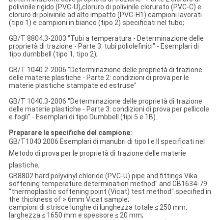
polivinile rigido (PVC-U),cloruro di polivinile clorurato (PVC-C) e
cloruro di polivinile ad alto impatto (PVC-H1) campioni lavorati
(tipo 1) e campioni in bianco (tipo 2) specificati nel tubo;
GB/T 8804.3-2003 "Tubi a temperatura - Determinazione delle
proprietà di trazione - Parte 3: tubi poliolefinici" - Esemplari di
tipo dumbbell (tipo 1, tipo 2);
GB/T 1040.2-2006 "Determinazione delle proprietà di trazione
delle materie plastiche - Parte 2: condizioni di prova per le
materie plastiche stampate ed estruse"
GB/T 1040.3-2006 "Determinazione delle proprietà di trazione
delle materie plastiche - Parte 3: condizioni di prova per pellicole
e fogli" - Esemplari di tipo Dumbbell (tipi 5 e 1B).
Preparare le specifiche del campione:
GB/T1040 2006 Esemplari di manubri di tipo I e II specificati nel
Metodo di prova per le proprietà di trazione delle materie
plastiche;
GB8802 hard polyvinyl chloride (PVC-U) pipe and fittings Vika
softening temperature determination method" and GB1634-79
"thermoplastic softening point (Vicat) test method" specified in
the thickness of > 6mm Vicat sample;
campioni di strisce lunghe di lunghezza totale ≤ 250 mm,
larghezza ≤ 1650 mm e spessore ≤ 20 mm;