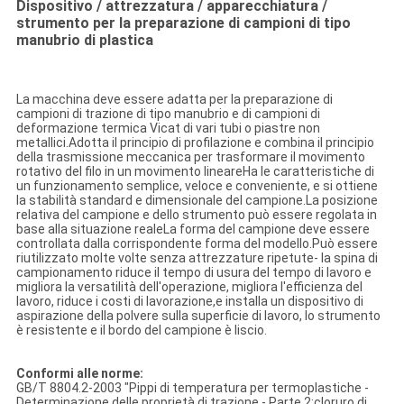
Dispositivo / attrezzatura / apparecchiatura /
strumento per la preparazione di campioni di tipo
manubrio di plastica
La macchina deve essere adatta per la preparazione di
campioni di trazione di tipo manubrio e di campioni di
deformazione termica Vicat di vari tubi o piastre non
metallici.Adotta il principio di profilazione e combina il principio
della trasmissione meccanica per trasformare il movimento
rotativo del filo in un movimento lineareHa le caratteristiche di
un funzionamento semplice, veloce e conveniente, e si ottiene
la stabilità standard e dimensionale del campione.La posizione
relativa del campione e dello strumento può essere regolata in
base alla situazione realeLa forma del campione deve essere
controllata dalla corrispondente forma del modello.Può essere
riutilizzato molte volte senza attrezzature ripetute- la spina di
campionamento riduce il tempo di usura del tempo di lavoro e
migliora la versatilità dell'operazione, migliora l'efficienza del
lavoro, riduce i costi di lavorazione,e installa un dispositivo di
aspirazione della polvere sulla superficie di lavoro, lo strumento
è resistente e il bordo del campione è liscio.
Conformi alle norme:
GB/T 8804.2-2003 "Pippi di temperatura per termoplastiche -
Determinazione delle proprietà di trazione - Parte 2:cloruro di