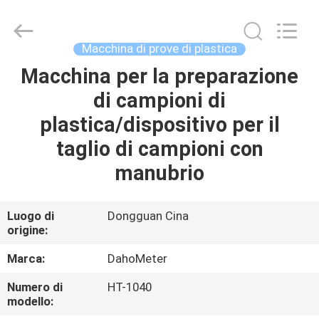
2026
Guangdong Hongtuo Instrument Technology Co.,Ltd.
All
Rights
Reserved.
Macchina di prove di plastica
Developed
by
ECER
Macchina per la preparazione
CASA
di campioni di
PRODOTTI
plastica/dispositivo per il
taglio di campioni con
CIRCA
manubrio
NOI
Luogo di
Dongguan Cina
origine:
GIRO
DELLA
Marca:
DahoMeter
FABBRICA
Numero di
HT-1040
modello: