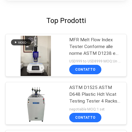
Top Prodotti
MFR Melt Flow Index
Tester Conforme alle
norme ASTM D1238 e
ISO 1133, attrezzature
USD999 to USD8999 MOQ:Un set
per la prova delle materie
CONTATTO
plastiche
ASTM D1525 ASTM
D648 Plastic Hdt Vicat
Testing Tester 4 Racks
di campionamento
negotiable MOQ:1 set
CONTATTO