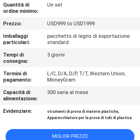
CONTROLLO
Quantità di
Un set
ordine minimo:
DI
Prezzo:
USD999 to USD1999
QUALITÀ
Imballaggi
pacchetto di legno di esportazione
particolari:
standard
CONTATTICI
Tempi di
3 giorni
consegna:
RICHIEDA
Termini di
L/C, D/A, D/P, T/T, Western Union,
UNA
pagamento:
MoneyGram
CITAZIONE
Capacità di
300 serie al mese
alimentazione:
MAPPA
Evidenziare:
,
strumenti di prova di materie plastiche
DEL
Apparecchiature per la prova di tubi di plastica
SITO
MIGLIOR PREZZO