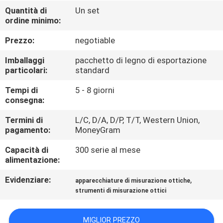
CONTROLLO
Quantità di
Un set
ordine minimo:
DI
QUALITÀ
Prezzo:
negotiable
Imballaggi
pacchetto di legno di esportazione
CONTATTICI
particolari:
standard
Tempi di
5 - 8 giorni
consegna:
RICHIEDA
UNA
Termini di
L/C, D/A, D/P, T/T, Western Union,
pagamento:
MoneyGram
CITAZIONE
Capacità di
300 serie al mese
alimentazione:
MAPPA
Evidenziare:
,
apparecchiature di misurazione ottiche
DEL
strumenti di misurazione ottici
SITO
MIGLIOR PREZZO