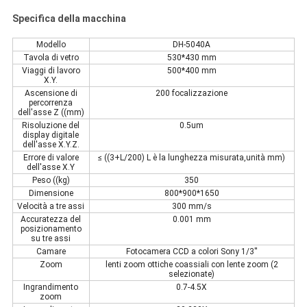
Specifica della macchina
Modello
DH-5040A
Tavola di vetro
530*430 mm
Viaggi di lavoro
500*400 mm
X.Y.
Ascensione di
200 focalizzazione
percorrenza
dell'asse Z ((mm)
Risoluzione del
0.5um
display digitale
dell'asse X.Y.Z.
Errore di valore
≤ ((3+L/200) L è la lunghezza misurata,unità mm)
dell'asse X.Y
Peso ((kg)
350
Dimensione
800*900*1650
Velocità a tre assi
300 mm/s
Accuratezza del
0.001 mm
posizionamento
su tre assi
Camare
Fotocamera CCD a colori Sony 1/3′′
Zoom
lenti zoom ottiche coassiali con lente zoom (2
selezionate)
Ingrandimento
0.7-4.5X
zoom