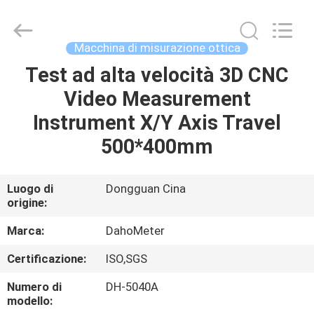
Guangdong Hongtuo Instrument Technology Co.,Ltd.
All
Rights
Reserved.
Developed
Macchina di misurazione ottica
by
ECER
Test ad alta velocità 3D CNC
CASA
Video Measurement
PRODOTTI
Instrument X/Y Axis Travel
500*400mm
CIRCA
NOI
Luogo di
Dongguan Cina
origine:
GIRO
Marca:
DahoMeter
DELLA
Certificazione:
ISO,SGS
FABBRICA
Numero di
DH-5040A
modello: