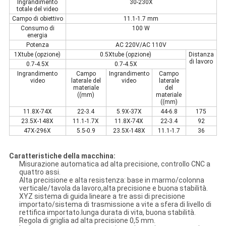
Ingrandimento
30-230X
totale del video
Campo di obiettivo
11.1-1.7 mm
Consumo di
100 W
energia
Potenza
AC 220V/AC 110V
1Xtube (opzione)
0.5Xtube (opzione)
Distanza
di lavoro
0.7-4.5X
0.7-4.5X
Ingrandimento
Campo
Ingrandimento
Campo
video
laterale del
video
laterale
materiale
del
((mm)
materiale
((mm)
11.8X-74X
22-3.4
5.9X-37X
44-6.8
175
23.5X-148X
11.1-1.7X
11.8X-74X
22-3.4
92
47X-296X
5.5-0.9
23.5X-148X
11.1-1.7
36
Caratteristiche della macchina:
Misurazione automatica ad alta precisione, controllo CNC a
quattro assi.
Alta precisione e alta resistenza: base in marmo/colonna
verticale/tavola da lavoro,alta precisione e buona stabilità.
XYZ sistema di guida lineare a tre assi di precisione
importato/sistema di trasmissione a vite a sfera di livello di
rettifica importato.lunga durata di vita, buona stabilità.
Regola di griglia ad alta precisione 0,5 mm.