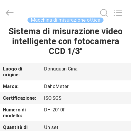
durezza
di
Rockwell
fornitore.
Copyright
Macchina di misurazione ottica
©
2018
-
Sistema di misurazione video
CASA
2025
Guangdong Hongtuo Instrument Technology Co.,Ltd.
intelligente con fotocamera
All
Rights
Reserved.
PRODOTTI
CCD 1/3"
Developed
by
ECER
CIRCA
Luogo di
Dongguan Cina
origine:
NOI
Marca:
DahoMeter
GIRO
Certificazione:
ISO,SGS
DELLA
Numero di
DH-2010F
FABBRICA
modello:
Quantità di
Un set