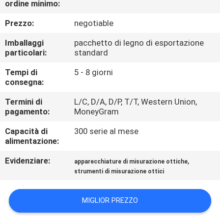
ordine minimo:
CONTROLLO
DI
Prezzo:
negotiable
QUALITÀ
Imballaggi
pacchetto di legno di esportazione
particolari:
standard
CONTATTICI
Tempi di
5 - 8 giorni
consegna:
RICHIEDA
Termini di
L/C, D/A, D/P, T/T, Western Union,
pagamento:
MoneyGram
UNA
Capacità di
300 serie al mese
CITAZIONE
alimentazione:
Evidenziare:
,
apparecchiature di misurazione ottiche
MAPPA
strumenti di misurazione ottici
DEL
SITO
MIGLIOR PREZZO