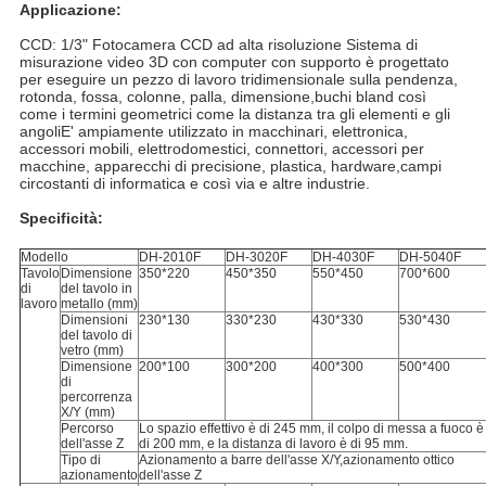
Applicazione:
CCD: 1/3" Fotocamera CCD ad alta risoluzione Sistema di
misurazione video 3D con computer con supporto è progettato
per eseguire un pezzo di lavoro tridimensionale sulla pendenza,
rotonda, fossa, colonne, palla, dimensione,buchi bland così
come i termini geometrici come la distanza tra gli elementi e gli
angoliE' ampiamente utilizzato in macchinari, elettronica,
accessori mobili, elettrodomestici, connettori, accessori per
macchine, apparecchi di precisione, plastica, hardware,campi
circostanti di informatica e così via e altre industrie.
Specificità:
Modello
DH-2010F
DH-3020F
DH-4030F
DH-5040F
Tavolo
Dimensione
350*220
450*350
550*450
700*600
di
del tavolo in
lavoro
metallo (mm)
Dimensioni
230*130
330*230
430*330
530*430
del tavolo di
vetro (mm)
Dimensione
200*100
300*200
400*300
500*400
di
percorrenza
X/Y (mm)
Percorso
Lo spazio effettivo è di 245 mm, il colpo di messa a fuoco è
dell'asse Z
di 200 mm, e la distanza di lavoro è di 95 mm.
Tipo di
Azionamento a barre dell'asse X/Y,azionamento ottico
azionamento
dell'asse Z