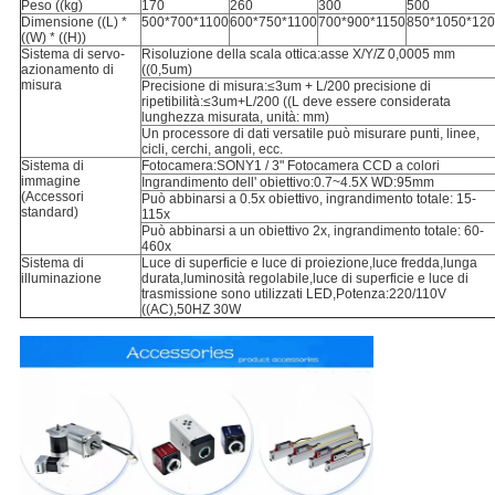
Peso ((kg)
170
260
300
500
Dimensione ((L) *
500*700*1100
600*750*1100
700*900*1150
850*1050*12
((W) * ((H))
Sistema di servo-
Risoluzione della scala ottica:asse X/Y/Z 0,0005 mm
azionamento di
((0,5um)
misura
Precisione di misura:≤3um + L/200 precisione di
ripetibilità:≤3um+L/200 ((L deve essere considerata
lunghezza misurata, unità: mm)
Un processore di dati versatile può misurare punti, linee,
cicli, cerchi, angoli, ecc.
Sistema di
Fotocamera:SONY1 / 3" Fotocamera CCD a colori
immagine
Ingrandimento dell' obiettivo:0.7~4.5X WD:95mm
(Accessori
Può abbinarsi a 0.5x obiettivo, ingrandimento totale: 15-
standard)
115x
Può abbinarsi a un obiettivo 2x, ingrandimento totale: 60-
460x
Sistema di
Luce di superficie e luce di proiezione,luce fredda,lunga
illuminazione
durata,luminosità regolabile,luce di superficie e luce di
trasmissione sono utilizzati LED,Potenza:220/110V
((AC),50HZ 30W