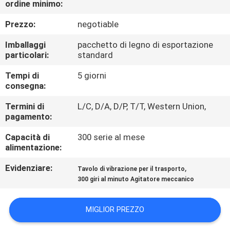
ordine minimo:
CONTROLLO
DI
Prezzo:
negotiable
QUALITÀ
Imballaggi
pacchetto di legno di esportazione
particolari:
standard
CONTATTICI
Tempi di
5 giorni
consegna:
RICHIEDA
Termini di
L/C, D/A, D/P, T/T, Western Union,
pagamento:
UNA
Capacità di
300 serie al mese
CITAZIONE
alimentazione:
Evidenziare:
,
Tavolo di vibrazione per il trasporto
MAPPA
300 giri al minuto Agitatore meccanico
DEL
SITO
MIGLIOR PREZZO