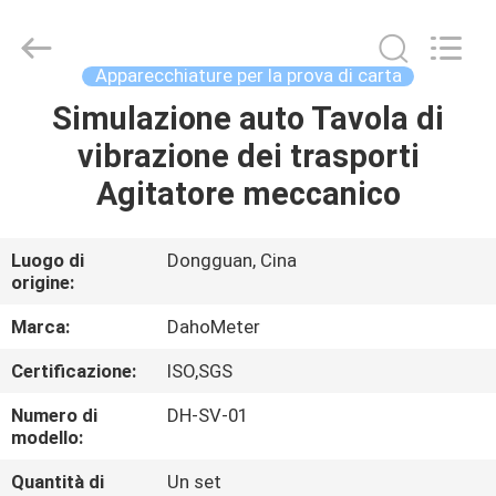
resistenza
allo
scoppio
fornitore.
Copyright
Apparecchiature per la prova di carta
©
2018
-
Simulazione auto Tavola di
CASA
2025
Guangdong Hongtuo Instrument Technology Co.,Ltd.
vibrazione dei trasporti
All
Rights
Reserved.
PRODOTTI
Agitatore meccanico
Developed
by
ECER
CIRCA
Luogo di
Dongguan, Cina
origine:
NOI
Marca:
DahoMeter
GIRO
Certificazione:
ISO,SGS
DELLA
Numero di
DH-SV-01
FABBRICA
modello:
Quantità di
Un set