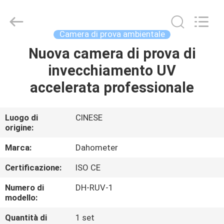
All
Rights
Reserved.
Developed
by
Camera di prova ambientale
ECER
Nuova camera di prova di
CASA
invecchiamento UV
PRODOTTI
accelerata professionale
CIRCA
Luogo di
CINESE
origine:
NOI
Marca:
Dahometer
GIRO
Certificazione:
ISO CE
DELLA
Numero di
DH-RUV-1
FABBRICA
modello:
Quantità di
1 set