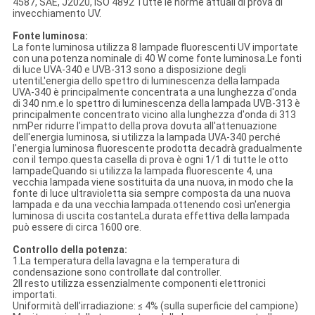
4587, SAE, J2020, ISO 4892 Tutte le norme attuali di prova di
invecchiamento UV.
Fonte luminosa:
La fonte luminosa utilizza 8 lampade fluorescenti UV importate
con una potenza nominale di 40 W come fonte luminosa.Le fonti
di luce UVA-340 e UVB-313 sono a disposizione degli
utentiL'energia dello spettro di luminescenza della lampada
UVA-340 è principalmente concentrata a una lunghezza d'onda
di 340 nm.e lo spettro di luminescenza della lampada UVB-313 è
principalmente concentrato vicino alla lunghezza d'onda di 313
nmPer ridurre l'impatto della prova dovuta all'attenuazione
dell'energia luminosa, si utilizza la lampada UVA-340 perché
l'energia luminosa fluorescente prodotta decadrà gradualmente
con il tempo.questa casella di prova è ogni 1/1 di tutte le otto
lampadeQuando si utilizza la lampada fluorescente 4, una
vecchia lampada viene sostituita da una nuova, in modo che la
fonte di luce ultravioletta sia sempre composta da una nuova
lampada e da una vecchia lampada.ottenendo così un'energia
luminosa di uscita costanteLa durata effettiva della lampada
può essere di circa 1600 ore.
Controllo della potenza:
1.La temperatura della lavagna e la temperatura di
condensazione sono controllate dal controller.
2Il resto utilizza essenzialmente componenti elettronici
importati.
Uniformità dell'irradiazione: ≤ 4% (sulla superficie del campione)