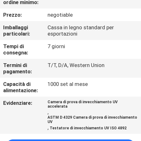
ordine minimo:
CONTROLLO
DI
Prezzo:
negotiable
QUALITÀ
Imballaggi
Cassa in legno standard per
particolari:
esportazioni
CONTATTICI
Tempi di
7 giorni
consegna:
RICHIEDA
Termini di
T/T, D/A, Western Union
pagamento:
UNA
Capacità di
1000 set al mese
CITAZIONE
alimentazione:
Evidenziare:
Camera di prova di invecchiamento UV
MAPPA
accelerata
,
DEL
ASTM D 4329 Camera di prova di invecchiamento
UV
SITO
,
Testatore di invecchiamento UV ISO 4892