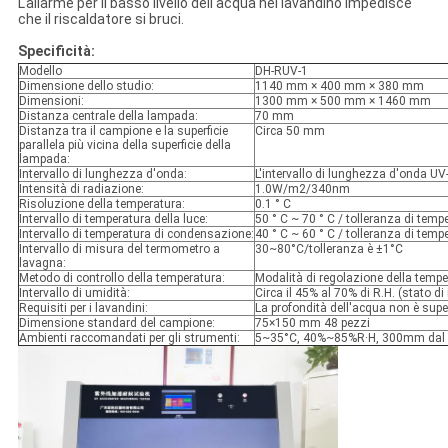
L'allarme per il basso livello dell'acqua nel lavandino impedisce
che il riscaldatore si bruci.
Specificità:
Modello
DH-RUV-1
Dimensione dello studio:
1140 mm × 400 mm × 380 mm
Dimensioni:
1300 mm × 500 mm × 1460 mm
Distanza centrale della lampada:
70 mm
Distanza tra il campione e la superficie
Circa 50 mm
parallela più vicina della superficie della
lampada:
Intervallo di lunghezza d'onda:
L'intervallo di lunghezza d'onda 
Intensità di radiazione:
1.0W/m2/340nm
Risoluzione della temperatura:
0.1 ° C
Intervallo di temperatura della luce:
50 ° C ~ 70 ° C / tolleranza di tempe
Intervallo di temperatura di condensazione:
40 ° C ~ 60 ° C / tolleranza di tempe
Intervallo di misura del termometro a
30~80°C/tolleranza è ±1°C
lavagna:
Metodo di controllo della temperatura:
Modalità di regolazione della temp
Intervallo di umidità:
Circa il 45% al 70% di R.H. (stato d
Requisiti per i lavandini:
La profondità dell'acqua non è supe
Dimensione standard del campione:
75×150 mm 48 pezzi
Ambienti raccomandati per gli strumenti:
5~35°C, 40%~85%R·H, 300mm dal