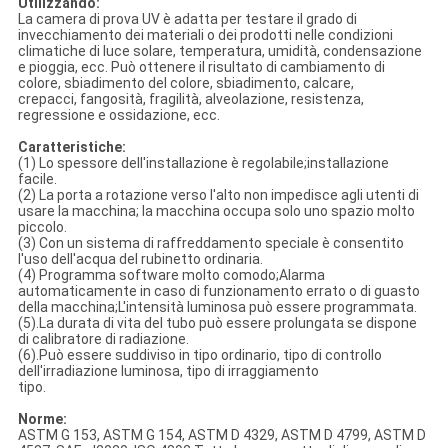
Utilizzando:
La camera di prova UV è adatta per testare il grado di
invecchiamento dei materiali o dei prodotti nelle condizioni
climatiche di luce solare, temperatura, umidità, condensazione
e pioggia, ecc. Può ottenere il risultato di cambiamento di
colore, sbiadimento del colore, sbiadimento, calcare,
crepacci, fangosità, fragilità, alveolazione, resistenza,
regressione e ossidazione, ecc.
Caratteristiche:
(1) Lo spessore dell'installazione è regolabile;installazione
facile.
(2) La porta a rotazione verso l'alto non impedisce agli utenti di
usare la macchina; la macchina occupa solo uno spazio molto
piccolo.
(3) Con un sistema di raffreddamento speciale è consentito
l'uso dell'acqua del rubinetto ordinaria.
(4) Programma software molto comodo;Alarma
automaticamente in caso di funzionamento errato o di guasto
della macchina;L'intensità luminosa può essere programmata.
(5).La durata di vita del tubo può essere prolungata se dispone
di calibratore di radiazione.
(6).Può essere suddiviso in tipo ordinario, tipo di controllo
dell'irradiazione luminosa, tipo di irraggiamento
tipo.
Norme:
ASTM G 153, ASTM G 154, ASTM D 4329, ASTM D 4799, ASTM D