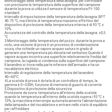
Monitoraggio della temperatura della lavagna: per controllare
con precisione la temperatura della superficie del campione
durante la prova si utilizza il sensore di temperatura Pt-100
standard.
Intervallo di impostazione della temperatura della lavagna: BPT
40-75 °C; ma il limite di temperatura massimo effettivo del
dispositivo di protezione della temperatura interna è di 93 °C ±
10%.
Accuratezza del controllo della temperatura della lavagna: ±0,5
°C
3.Monitoraggio della temperatura del pozzo: durante la prova a
ciclo, una sezione di prova è un processo di condensazione
scura, che richiede un vapore acqueo saturo in grado di
generare una temperatura più elevata nel serbatoio.Quando il
vapore acqueo incontra una superficie relativamente fredda del
campione, la rugiada si condensa sulla superficie del campione.
Il lavandino si trova nella parte inferiore dell'armadio e ha un
riscaldatore elettrico.
Intervallo di regolazione della temperatura del lavandino:
40~60°C
4.La scatola di prova è dotata di un controllore di tempo, la
gamma è 0~530H, funzione di memoria di guasto di corrente.
5.Dispositivo di protezione della sicurezza:
Protezione da sovra-temperatura all'interno della scatola:
quando la temperatura all'interno della scatola supera i 93 °C ±
10%, la macchina interrompe automaticamente l'alimentazione
della lampada e del riscaldatore.e entrare nello stato di equilibrio
per raffreddare.