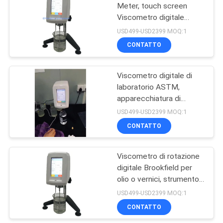
Meter, touch screen
Viscometro digitale
43
Brookfield
USD499-USD2399 MOQ:1
Macchina di prova
CONTATTO
dell'abrasione
Viscometro digitale di
laboratorio ASTM,
apparecchiatura di
misurazione della
USD499-USD2399 MOQ:1
viscosità per la prova di
CONTATTO
11
inchiostro o olio
Tester di durezza di
Viscometro di rotazione
digitale Brookfield per
Digital
olio o vernici, strumento
di controllo della
USD499-USD2399 MOQ:1
viscosità
CONTATTO