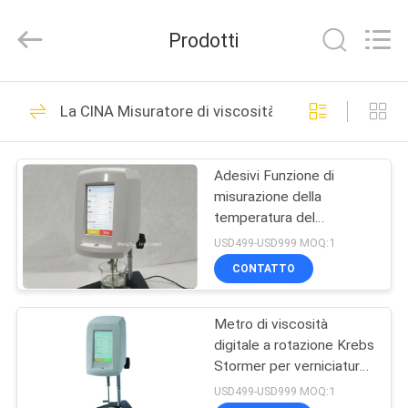
Guangdong Hongtuo Instrument Technology Co.,Ltd.
All
Rights
Prodotti
Reserved.
Developed
by
ECER
CASA
83
La CINA Misuratore di viscosità digitale
Densitometro
PRODOTTI
digitale
Adesivi Funzione di
misurazione della
CIRCA
temperatura del
NOI
viscosità digitale per la
USD499-USD999 MOQ:1
medicina
CONTATTO
66
GIRO
Testatore di metalli
Metro di viscosità
DELLA
digitale a rotazione Krebs
FABBRICA
preziosi
Stormer per verniciatura
e rivestimento
USD499-USD999 MOQ:1