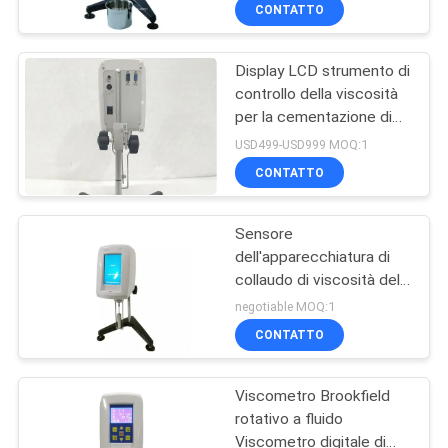
CONTROLLO
CONTATTO
DI
Display LCD strumento di
QUALITÀ
81
controllo della viscosità
per la cementazione di
Macchina di prova
CONTATTICI
composti
USD499-USD999 MOQ:1
universale
CONTATTO
RICHIEDA
Sensore
UNA
dell'apparecchiatura di
CITAZIONE
collaudo di viscosità del
138
tester di viscosità di
negotiable MOQ:1
Digital di alta precisione
camera di prova
MAPPA
CONTATTO
DEL
ambientale
Viscometro Brookfield
SITO
rotativo a fluido
Viscometro digitale di