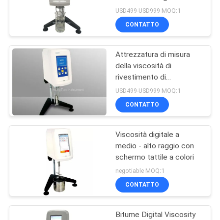
viscosità con micro
PRIVACY
USD499-USD999 MOQ:1
stampante
CONTATTO
POLICY
278
Macchina di prove
Attrezzatura di misura
della viscosità di
di plastica
rivestimento di
laboratorio portatile
USD499-USD999 MOQ:1
controllata da
CONTATTO
microcomputer
Viscosità digitale a
19
medio - alto raggio con
Macchina di prove
schermo tattile a colori
negotiable MOQ:1
non distruttive
CONTATTO
Bitume Digital Viscosity