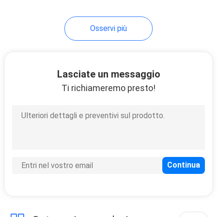
23
Osservi più
Misuratore di
viscosità digitale
Lasciate un messaggio
Ti richiameremo presto!
57
macchina di
misurazione ottica