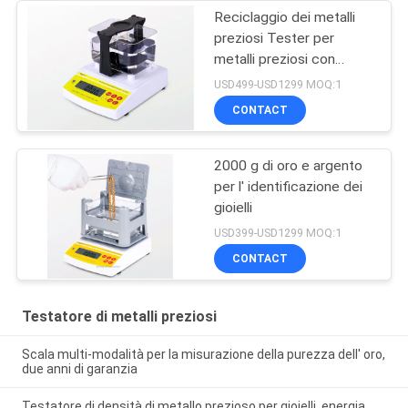
Reciclaggio dei metalli
preziosi Tester per
metalli preziosi con
capacità di misurazione
USD499-USD1299 MOQ:1
elevata
CONTACT
2000 g di oro e argento
per l' identificazione dei
gioielli
USD399-USD1299 MOQ:1
CONTACT
Testatore di metalli preziosi
Scala multi-modalità per la misurazione della purezza dell' oro,
due anni di garanzia
Testatore di densità di metallo prezioso per gioielli, energia