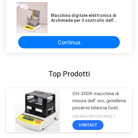
Macchina digitale elettronica di
Archimede per il controllo dell'
oro, Densimetro per l' oro,
Densitometro per la purezza dell'
oro
Continua
Top Prodotti
DH-300K macchina di
misura dell' oro, gioielleria
pesante bilancia Gold
Tester purità rilevatore
USD400-USD1200 MOQ:1
CONTACT