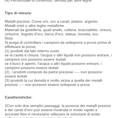
(4) Percentuale di contenuto, densità per altre leghe.
Tipo di misura:
Metalli preziosi. Come oro, oro a carati, platino, argento.
Metalli misti o altre leghe metalliche.
Materiali da gioielleria, quali anello, collana, braccialetto, cintura,
cinturino, lingotto d'oro, barra d'oro, statua, moneta, ecc.
Nota:
Si prega di controllare i campioni da sottoporre a prova prima di
effettuare la prova:
(1) prodotti dal lato interno vuoto
se la cavità è chiusa. l'acqua o altri liquidi non possono entrare, i
campioni non possono essere testati
se il buco è aperto, l'acqua o altri liquidi possono entrare, i
campioni possono essere testati
(2). i prodotti composti da pietre preziose ---- non possono
essere testati
(3) prodotti la cui densità è molto vicina a quella dei metalli
preziosi ---- non possono essere sottoposti a prova
Caratteristiche:
1Con solo due semplici passaggi, la purezza dei metalli preziosi
e dei carati d'oro può essere mostrata in modo rapido e
accurato.Non è necessario utilizzare la soluzione di acido