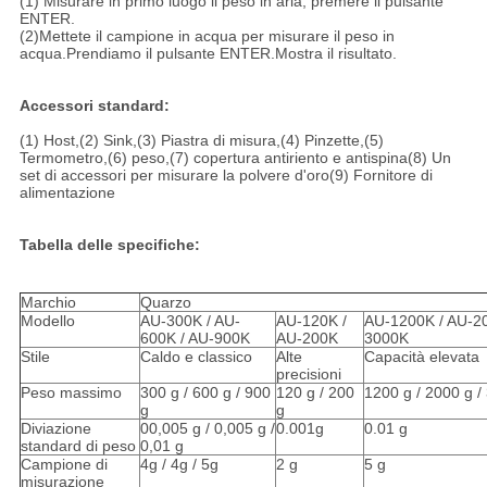
(1) Misurare in primo luogo il peso in aria, premere il pulsante
ENTER.
(2)Mettete il campione in acqua per misurare il peso in
acqua.Prendiamo il pulsante ENTER.Mostra il risultato.
Accessori standard:
(1) Host,(2) Sink,(3) Piastra di misura,(4) Pinzette,(5)
Termometro,(6) peso,(7) copertura antiriento e antispina(8) Un
set di accessori per misurare la polvere d'oro(9) Fornitore di
alimentazione
Tabella delle specifiche:
Marchio
Quarzo
Modello
AU-300K / AU-
AU-120K /
AU-1200K / AU-20
600K / AU-900K
AU-200K
3000K
Stile
Caldo e classico
Alte
Capacità elevata
precisioni
Peso massimo
300 g / 600 g / 900
120 g / 200
1200 g / 2000 g /
g
g
Diviazione
00,005 g / 0,005 g /
0.001g
0.01 g
standard di peso
0,01 g
Campione di
4g / 4g / 5g
2 g
5 g
misurazione