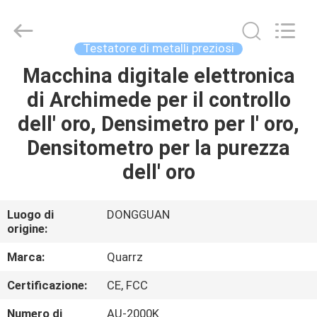
prova
di
purezza
dell'oro
supplier.
Testatore di metalli preziosi
Copyright
©
2018
Macchina digitale elettronica
CASA
-
2025
di Archimede per il controllo
Guangdong Hongtuo Instrument Technology Co.,Ltd.
All
Rights
PRODOTTI
dell' oro, Densimetro per l' oro,
Reserved.
Developed
by
Densitometro per la purezza
ECER
CIRCA
dell' oro
NOI
Luogo di
DONGGUAN
origine:
GIRO
DELLA
Marca:
Quarrz
FABBRICA
Certificazione:
CE, FCC
Numero di
AU-2000K