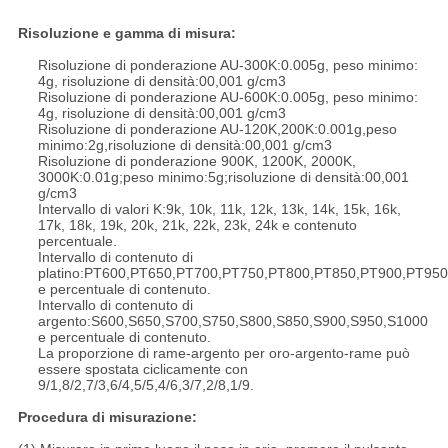
Risoluzione e gamma di misura:
Risoluzione di ponderazione AU-300K:0.005g, peso minimo:
4g, risoluzione di densità:00,001 g/cm3
Risoluzione di ponderazione AU-600K:0.005g, peso minimo:
4g, risoluzione di densità:00,001 g/cm3
Risoluzione di ponderazione AU-120K,200K:0.001g,peso
minimo:2g,risoluzione di densità:00,001 g/cm3
Risoluzione di ponderazione 900K, 1200K, 2000K,
3000K:0.01g;peso minimo:5g;risoluzione di densità:00,001
g/cm3
Intervallo di valori K:9k, 10k, 11k, 12k, 13k, 14k, 15k, 16k,
17k, 18k, 19k, 20k, 21k, 22k, 23k, 24k e contenuto
percentuale.
Intervallo di contenuto di
platino:PT600,PT650,PT700,PT750,PT800,PT850,PT900,PT95
e percentuale di contenuto.
Intervallo di contenuto di
argento:S600,S650,S700,S750,S800,S850,S900,S950,S1000
e percentuale di contenuto.
La proporzione di rame-argento per oro-argento-rame può
essere spostata ciclicamente con
9/1,8/2,7/3,6/4,5/5,4/6,3/7,2/8,1/9.
Procedura di misurazione: