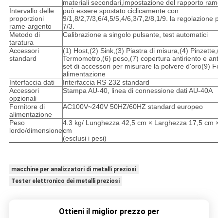
materiali secondari,impostazione del rapporto ra
Intervallo delle
può essere spostato ciclicamente con
proporzioni
9/1,8/2,7/3,6/4,5/5,4/6,3/7,2/8,1/9. la regolazione 
rame-argento
7/3.
Metodo di
Calibrazione a singolo pulsante, test automatici
taratura
Accessori
(1) Host,(2) Sink,(3) Piastra di misura,(4) Pinzette,
standard
Termometro,(6) peso,(7) copertura antiriento e an
set di accessori per misurare la polvere d'oro(9) Fo
alimentazione
Interfaccia dati
Interfaccia RS-232 standard
Accessori
Stampa AU-40, linea di connessione dati AU-40A
opzionali
Fornitore di
AC100V~240V 50HZ/60HZ standard europeo
alimentazione
Peso
4.3 kg/ Lunghezza 42,5 cm × Larghezza 17,5 cm ×
lordo/dimensione
cm
(esclusi i pesi)
macchine per analizzatori di metalli preziosi
Tester elettronico dei metalli preziosi
Ottieni il miglior prezzo per