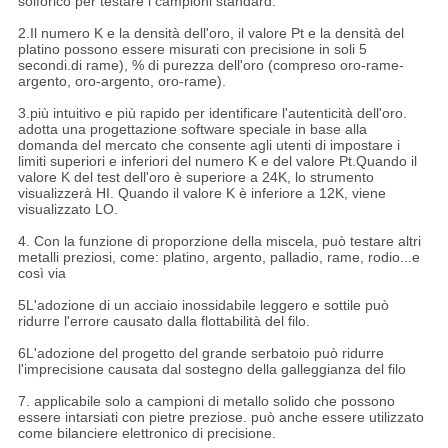
solforico per testare i campioni standard.
2.Il numero K e la densità dell'oro, il valore Pt e la densità del
platino possono essere misurati con precisione in soli 5
secondi.di rame), % di purezza dell'oro (compreso oro-rame-
argento, oro-argento, oro-rame).
3.più intuitivo e più rapido per identificare l'autenticità dell'oro.
adotta una progettazione software speciale in base alla
domanda del mercato che consente agli utenti di impostare i
limiti superiori e inferiori del numero K e del valore Pt.Quando il
valore K del test dell'oro è superiore a 24K, lo strumento
visualizzerà HI. Quando il valore K è inferiore a 12K, viene
visualizzato LO.
4. Con la funzione di proporzione della miscela, può testare altri
metalli preziosi, come: platino, argento, palladio, rame, rodio...e
così via
5L'adozione di un acciaio inossidabile leggero e sottile può
ridurre l'errore causato dalla flottabilità del filo.
6L'adozione del progetto del grande serbatoio può ridurre
l'imprecisione causata dal sostegno della galleggianza del filo
7. applicabile solo a campioni di metallo solido che possono
essere intarsiati con pietre preziose. può anche essere utilizzato
come bilanciere elettronico di precisione.