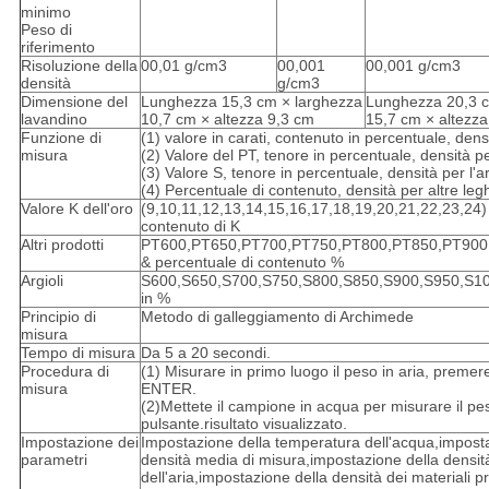
minimo
Peso di
riferimento
Risoluzione della
00,01 g/cm3
00,001
00,001 g/cm3
densità
g/cm3
Dimensione del
Lunghezza 15,3 cm × larghezza
Lunghezza 20,3 c
lavandino
10,7 cm × altezza 9,3 cm
15,7 cm × altezza
Funzione di
(1) valore in carati, contenuto in percentuale, densi
misura
(2) Valore del PT, tenore in percentuale, densità per
(3) Valore S, tenore in percentuale, densità per l'
(4) Percentuale di contenuto, densità per altre leg
Valore K dell'oro
(9,10,11,12,13,14,15,16,17,18,19,20,21,22,23,24)
contenuto di K
Altri prodotti
PT600,PT650,PT700,PT750,PT800,PT850,PT900
& percentuale di contenuto %
Argioli
S600,S650,S700,S750,S800,S850,S900,S950,S10
in %
Principio di
Metodo di galleggiamento di Archimede
misura
Tempo di misura
Da 5 a 20 secondi.
Procedura di
(1) Misurare in primo luogo il peso in aria, premere
misura
ENTER.
(2)Mettete il campione in acqua per misurare il pe
pulsante.risultato visualizzato.
Impostazione dei
Impostazione della temperatura dell'acqua,impost
parametri
densità media di misura,impostazione della densit
dell'aria,impostazione della densità dei materiali pr