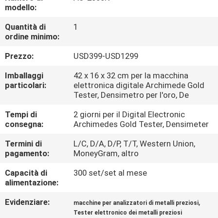
CONTROLLO
modello:
DI
Quantità di
1
ordine minimo:
QUALITÀ
Prezzo:
USD399-USD1299
CONTATTICI
Imballaggi
42 x 16 x 32 cm per la macchina
particolari:
elettronica digitale Archimede Gold
Tester, Densimetro per l'oro, De
RICHIEDA
Tempi di
2 giorni per il Digital Electronic
UNA
consegna:
Archimedes Gold Tester, Densimeter
CITAZIONE
Termini di
L/C, D/A, D/P, T/T, Western Union,
pagamento:
MoneyGram, altro
MAPPA
Capacità di
300 set/set al mese
DEL
alimentazione:
SITO
Evidenziare:
,
macchine per analizzatori di metalli preziosi
Tester elettronico dei metalli preziosi