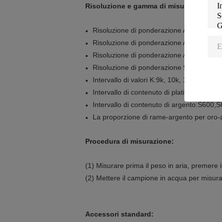
Risoluzione e gamma di misura:
Risoluzione di ponderazione AU-300K:0.0
Risoluzione di ponderazione AU-600K:0.0
Risoluzione di ponderazione AU-120K,20
Risoluzione di ponderazione 900K, 1200K
Intervallo di valori K:9k, 10k, 11k, 12k, 
Intervallo di contenuto di platino:PT6
Intervallo di contenuto di argento:S60
La proporzione di rame-argento per oro-a
Procedura di misurazione:
(1) Misurare prima il peso in aria, premere
(2) Mettere il campione in acqua per misurar
Accessori standard: