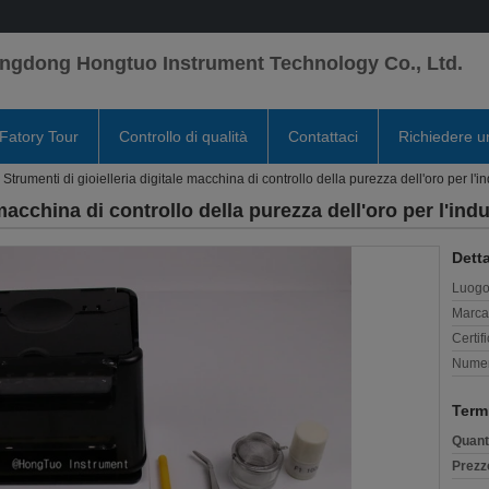
ngdong Hongtuo Instrument Technology Co., Ltd.
Fatory Tour
Controllo di qualità
Contattaci
Richiedere u
Strumenti di gioielleria digitale macchina di controllo della purezza dell'oro per l'i
 macchina di controllo della purezza dell'oro per l'ind
Detta
Luogo 
Marca
Certif
Numer
Term
Quant
Prezz