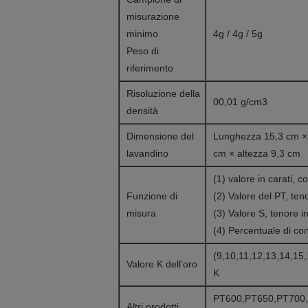
misurazione
minimo
4g / 4g / 5g
Peso di
riferimento
Risoluzione della
00,01 g/cm3
densità
Dimensione del
Lunghezza 15,3 cm ×
lavandino
cm × altezza 9,3 cm
(1) valore in carati, c
Funzione di
(2) Valore del PT, teno
misura
(3) Valore S, tenore i
(4) Percentuale di con
(9,10,11,12,13,14,15,
Valore K dell'oro
K
PT600,PT650,PT700
Altri prodotti