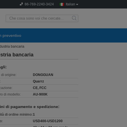
86-769-2240-3424
Italian
search
n preventivo
ndustria bancaria
ustria bancaria
gli:
di origine:
DONGGUAN
:
Quarrz
icazione:
CE, FCC
o di modello:
AU-900K
ini di pagamento e spedizione:
ità di ordine minimo:
1
o:
USD400-USD1200