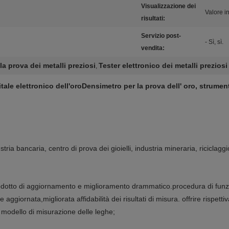
Visualizzazione dei
Valore i
risultati:
Servizio post-
- Sì, sì.
vendita:
a prova dei metalli preziosi
Tester elettronico dei metalli preziosi
,
le elettronico dell'oro
Densimetro per la prova dell' oro, strument
stria bancaria, centro di prova dei gioielli, industria mineraria, riciclaggi
 prodotto di aggiornamento e miglioramento drammatico.procedura di f
 aggiornata,migliorata affidabilità dei risultati di misura. offrire rispet
un modello di misurazione delle leghe;