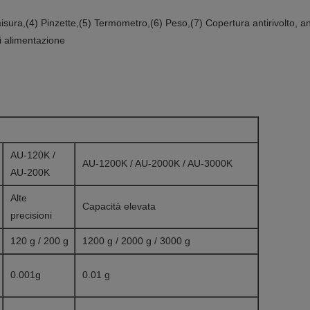
isura,(4) Pinzette,(5) Termometro,(6) Peso,(7) Copertura antirivolto, ant
i alimentazione
AU-120K /
AU-1200K / AU-2000K / AU-3000K
AU-200K
Alte
Capacità elevata
precisioni
120 g / 200 g
1200 g / 2000 g / 3000 g
0.001g
0.01 g