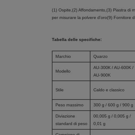
(1) Ospite,(2) Affondamento,(3) Piastra di m
per misurare la polvere d'oro(9) Fornitore d
Tabella delle specifiche:
Marchio
Quarzo
AU-300K / AU-600K /
Modello
AU-900K
Stile
Caldo e classico
Peso massimo
300 g / 600 g / 900 g
Diviazione
00,005 g / 0,005 g /
standard di peso
0,01 g
Campione di