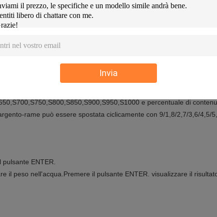
05g, peso minimo: 4g, risoluzione di densità:00,001 g/cm3
05g, peso minimo: 4g, risoluzione di densità:00,001 g/cm3
0K:0.001g,peso minimo:2g,risoluzione di densità:00,001 g/cm3
, 2000K, 3000K:0.01g;peso minimo:5g;risoluzione di densità:00,001 
Invia
13k, 14k, 15k, 16k, 17k, 18k, 19k, 20k, 21k, 22k, 23k, 24k e contenuto pe
00,PT650,PT700,PT750,PT800,PT850,PT900,PT950,PT1000 e percentuale
0,S650,S700,S750,S800,S850,S900,S950,S1000 e percentuale di contenu
rgento-rame può essere spostata ciclicamente con 9/1,8/2,7/3,6/4,5/5,
 il pulsante ENTER.
e il peso nell'acqua.Premere il pulsante ENTER. visualizzare il risultat