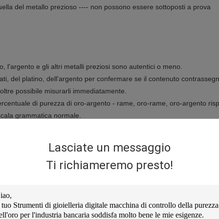
 quella del metallo prezioso ---- non possono essere sottoposti a prova
ino, l'argento e gli altri metalli preziosi sono autentici o meno.
arati, del platino, dell'argento per confermare se il contenuto contrasse
noltre possibile misurarli immediatamente.
percentuale di purezza di oro-argento - rame, oro-rame, oro-argento ris
 scala grammatica normale.
 effettiva dell'acqua.
Lasciate un messaggio
a iniezione completato ((lunghezza:15.3cm x larghezza10.7cm x 9.3cm)
Ti richiameremo presto!
nte collegare PC e stampante.
do antivento e antipolvere;configurazione conveniente;migliore durata.
0HZ/60HZ ((norma europea)
lunghezza 42,5cm X larghezza 17,5cm X altezza 32,5cm