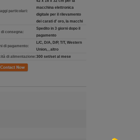
42 x 16 x 32 cm per la
macchina elettronica
aggi particolari:
digitale per il rilevamento
dei carati d' oro, la macchi
Spedito in 3 giorni dopo il
 di consegna:
pagamento
L/C, D/A, D/P, T/T, Western
ni di pagamento:
Union, , altro
ità di alimentazione:
300 set/set al mese
tto