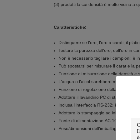
(3) prodotti la cui densità è molto vicina a
Caratteristiche:
Distinguere se l'oro, l'oro a carati, il plat
Testare la purezza dell'oro, dell'oro in c
Non è necessario tagliare i campioni; è i
Può spostarsi per misurare il carat e la 
Funzione di misurazione della densità e
L'acqua o l'alcol sarebbero medi.
Funzione di regolazione della temperatura
Adottare il lavandino PC di stampaggio 
Inclusa l'interfaccia RS-232; è convenie
Adottare lo stampaggio ad iniezione, scu
Fonte di alimentazione:AC 100V-240V;5
Peso/dimensioni dell'imballaggio:4.5kg/