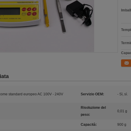
Imball
Tempi
Termi
Capac
Conta
iata
 come standard europeo AC 100V - 240V
Servizio OEM:
- Sì, sì.
Risoluzione del
0,01 g
peso:
Capacità:
900 g