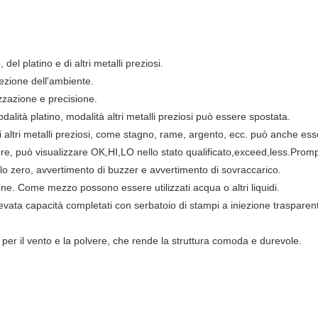
el platino e di altri metalli preziosi.
tezione dell'ambiente.
zzazione e precisione.
alità platino, modalità altri metalli preziosi può essere spostata.
 altri metalli preziosi, come stagno, rame, argento, ecc. può anche esse
iore, può visualizzare OK,HI,LO nello stato qualificato,exceed,less.Prom
o zero, avvertimento di buzzer e avvertimento di sovraccarico.
e. Come mezzo possono essere utilizzati acqua o altri liquidi.
levata capacità completati con serbatoio di stampi a iniezione trasparent
 per il vento e la polvere, che rende la struttura comoda e durevole.