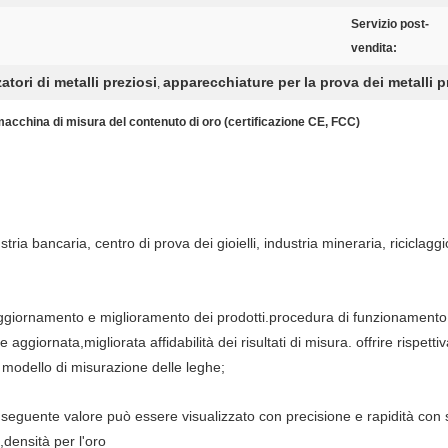
Servizio post-
vendita:
tori di metalli preziosi
apparecchiature per la prova dei metalli p
,
, macchina di misura del contenuto di oro (certificazione CE, FCC)
stria bancaria, centro di prova dei gioielli, industria mineraria, riciclaggi
aggiornamento e miglioramento dei prodotti.procedura di funzionament
 aggiornata,migliorata affidabilità dei risultati di misura. offrire rispet
un modello di misurazione delle leghe;
 seguente valore può essere visualizzato con precisione e rapidità con
,densità per l'oro