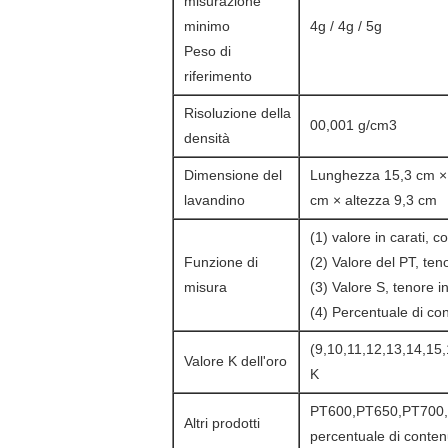
misurazione
minimo
4g / 4g / 5g
Peso di
riferimento
Risoluzione della
00,001 g/cm3
densità
Dimensione del
Lunghezza 15,3 cm ×
lavandino
cm × altezza 9,3 cm
(1) valore in carati, c
Funzione di
(2) Valore del PT, teno
misura
(3) Valore S, tenore i
(4) Percentuale di con
(9,10,11,12,13,14,15,
Valore K dell'oro
K
PT600,PT650,PT700
Altri prodotti
percentuale di conte