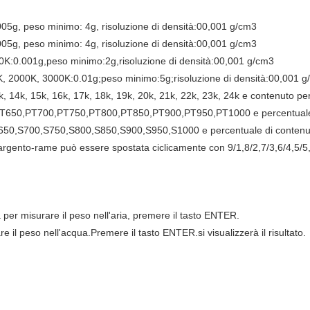
05g, peso minimo: 4g, risoluzione di densità:00,001 g/cm3
05g, peso minimo: 4g, risoluzione di densità:00,001 g/cm3
0K:0.001g,peso minimo:2g,risoluzione di densità:00,001 g/cm3
, 2000K, 3000K:0.01g;peso minimo:5g;risoluzione di densità:00,001 
13k, 14k, 15k, 16k, 17k, 18k, 19k, 20k, 21k, 22k, 23k, 24k e contenuto pe
00,PT650,PT700,PT750,PT800,PT850,PT900,PT950,PT1000 e percentuale
0,S650,S700,S750,S800,S850,S900,S950,S1000 e percentuale di contenu
rgento-rame può essere spostata ciclicamente con 9/1,8/2,7/3,6/4,5/5,
a per misurare il peso nell'aria, premere il tasto ENTER.
e il peso nell'acqua.Premere il tasto ENTER.si visualizzerà il risultato.