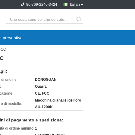
86-769-2240-3424
Italian
search
n preventivo
 FCC
CC
gli:
di origine:
DONGGUAN
:
Quarrz
icazione:
CE, FCC
Macchina di analisi dell'oro
o di modello:
AU-1200K
ini di pagamento e spedizione:
ità di ordine minimo:
1