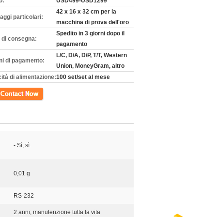
o:
USD499-USD1299
42 x 16 x 32 cm per la
aggi particolari:
macchina di prova dell'oro
Spedito in 3 giorni dopo il
 di consegna:
pagamento
L/C, D/A, D/P, T/T, Western
ni di pagamento:
Union, MoneyGram, altro
ità di alimentazione:
100 set/set al mese
tto
- Sì, sì.
0,01 g
RS-232
2 anni; manutenzione tutta la vita