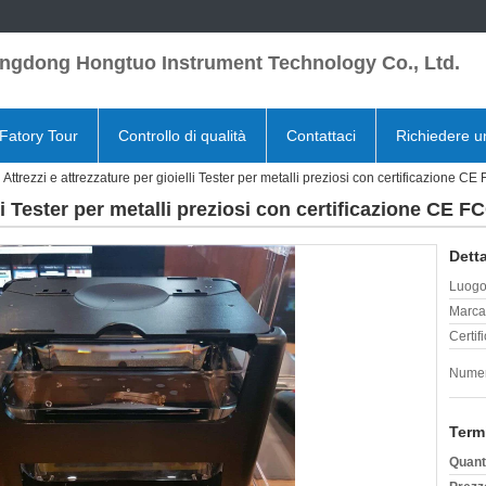
ngdong Hongtuo Instrument Technology Co., Ltd.
Fatory Tour
Controllo di qualità
Contattaci
Richiedere u
Attrezzi e attrezzature per gioielli Tester per metalli preziosi con certificazione CE
lli Tester per metalli preziosi con certificazione CE F
Detta
Luogo 
Marca
Certif
Numer
Term
Quant