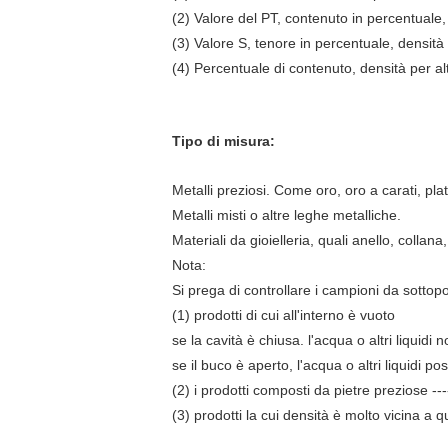
(2) Valore del PT, contenuto in percentuale, 
(3) Valore S, tenore in percentuale, densità
(4) Percentuale di contenuto, densità per al
Tipo di misura:
Metalli preziosi. Come oro, oro a carati, pla
Metalli misti o altre leghe metalliche.
Materiali da gioielleria, quali anello, collana
Nota:
Si prega di controllare i campioni da sottopo
(1) prodotti di cui all'interno è vuoto
se la cavità è chiusa. l'acqua o altri liquid
se il buco è aperto, l'acqua o altri liquidi 
(2) i prodotti composti da pietre preziose -
(3) prodotti la cui densità è molto vicina a