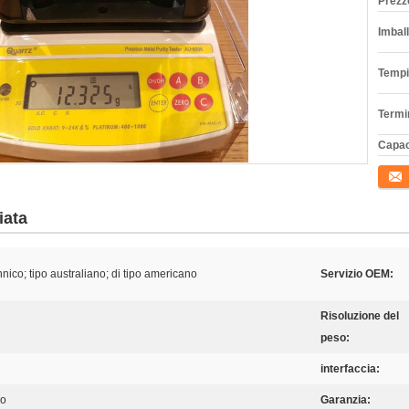
Prezz
Imball
Tempi
Termi
Capac
Conta
iata
nnico; tipo australiano; di tipo americano
Servizio OEM:
Risoluzione del
peso:
interfaccia:
ro
Garanzia: