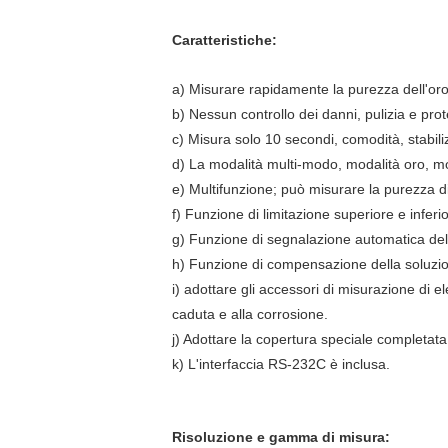
Caratteristiche:
a) Misurare rapidamente la purezza dell'oro, d
b) Nessun controllo dei danni, pulizia e pro
c) Misura solo 10 secondi, comodità, stabili
d) La modalità multi-modo, modalità oro, mod
e) Multifunzione; può misurare la purezza di
f) Funzione di limitazione superiore e infer
g) Funzione di segnalazione automatica dell
h) Funzione di compensazione della soluzion
i) adottare gli accessori di misurazione di e
caduta e alla corrosione.
j) Adottare la copertura speciale completata
k) L'interfaccia RS-232C è inclusa.
Risoluzione e gamma di misura: