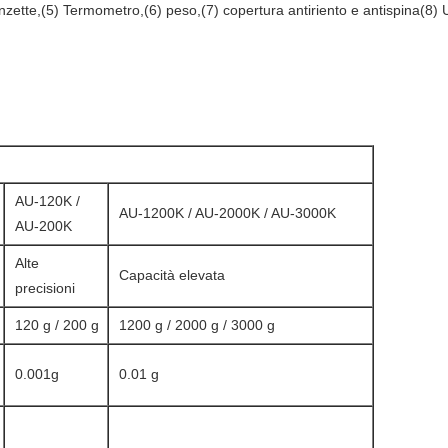
Pinzette,(5) Termometro,(6) peso,(7) copertura antiriento e antispina(8) 
AU-120K /
AU-1200K / AU-2000K / AU-3000K
AU-200K
Alte
Capacità elevata
precisioni
120 g / 200 g
1200 g / 2000 g / 3000 g
0.001g
0.01 g