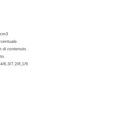
g/cm3
rcentuale.
 di contenuto.
to.
4/6,3/7,2/8,1/9.