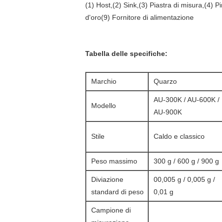
(1) Host,(2) Sink,(3) Piastra di misura,(4) 
d'oro(9) Fornitore di alimentazione
Tabella delle specifiche:
Marchio
Quarzo
AU-300K / AU-600K /
Modello
AU-900K
Stile
Caldo e classico
Peso massimo
300 g / 600 g / 900 g
Diviazione
00,005 g / 0,005 g /
standard di peso
0,01 g
Campione di